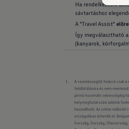
Ha rendelkezésre álln
sávtartáshoz elegendő
A "Travel Assist"
előr
Így megválasztható a
(kanyarok, körforgalma
A vezetéssegítő funkció csak a r
felülbírálására és nem mentesül
jármű maximális sebességéig has
helymeghatározási adatok funkci
használható. Az online működő r
országokban érhetők el: Belgiu
Írország, Írország, Olaszország