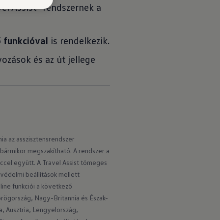
el Assist" rendszernek a
 funkcióval
is rendelkezik.
zások és az út jellege
ia az asszisztensrendszer 
bármikor megszakítható. A rendszer a 
cel együtt. A Travel Assist tömeges 
édelmi beállítások mellett 
ine funkciói a következő 
örögország, Nagy-Britannia és Észak-
, Ausztria, Lengyelország, 