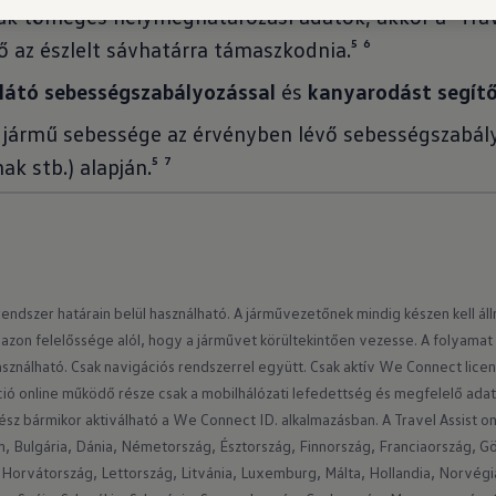
ak tömeges helymeghatározási adatok, akkor a "Trav
 az észlelt sávhatárra támaszkodnia.⁵ ⁶
elátó sebességszabályozással
és
kanyarodást segítő
 jármű sebessége az érvényben lévő sebességszabályo
k stb.) alapján.⁵ ⁷
endszer határain belül használható. A járművezetőnek mindig készen kell álln
 azon felelőssége alól, hogy a járművet körültekintően vezesse. A folyamat 
ználható. Csak navigációs rendszerrel együtt. Csak aktív We Connect licenc
ó online működő része csak a mobilhálózati lefedettség és megfelelő adatv
ész bármikor aktiválható a We Connect ID. alkalmazásban. A Travel Assist onl
m, Bulgária, Dánia, Németország, Észtország, Finnország, Franciaország, G
, Horvátország, Lettország, Litvánia, Luxemburg, Málta, Hollandia, Norvégia