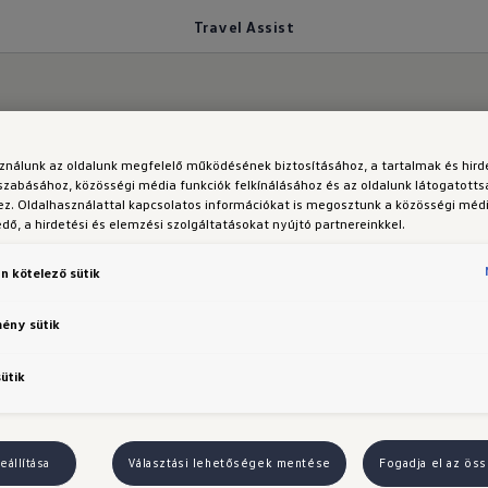
Travel Assist
s a többiektől a távolságot
sználunk az oldalunk megfelelő működésének biztosításához, a tartalmak és hir
szabásához, közösségi média funkciók felkínálásához és az oldalunk látogatott
z. Oldalhasználattal kapcsolatos információkat is megosztunk a közösségi médi
ő, a hirdetési és elemzési szolgáltatásokat nyújtó partnereinkkel.
ömeges helymeghatározási adatokkal
n kötelező sütik
Assist"
² kifejezetten hasznos vezetéstámogató rend
ármű képes tartani a sávot, a
távolságot
az előttünk
mény sütik
 sebességet
.³ ⁴
sütik
ptív sávtartás
segítségével, ami aktívan a sáv közep
st alkalmazkodik az Ön vezetési stílusához, és képes
tosan középen, hanem inkább bal vagy jobb oldalon 
eállítása
Választási lehetőségek mentése
Fogadja el az öss