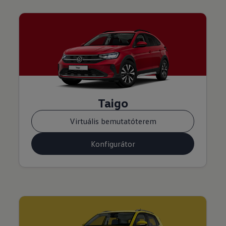
Taigo
Virtuális bemutatóterem
Konfigurátor