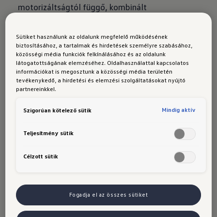
motorizáltságtól függő, kombinált
átlagfogyasztása: 4,7-12,2 l/100 km, CO₂-
kibocsátása: 118-277 g/km. A megadott
Sütiket használunk az oldalunk megfelelő működésének
értékek a típusjóváhagyás során rögzített, gyári
biztosításához, a tartalmak és hirdetések személyre szabásához,
közösségi média funkciók felkínálásához és az oldalunk
felszereltségekkel kerültek megállapításra. A
látogatottságának elemzéséhez. Oldalhasználattal kapcsolatos
nevezett értékek nem egyes járművekre
információkat is megosztunk a közösségi média területén
tevékenykedő, a hirdetési és elemzési szolgáltatásokat nyújtó
vonatkoznak, nem részei a tájékoztatónak,
partnereinkkel.
hanem a különböző járműtípusok
Mindig aktív
Szigorúan kötelező sütik
összehasonlítására szolgálnak, a 715/2007/EK
rendelet jelenleg érvényes előírásainak
Teljesítmény sütik
megfelelően. Ezen értékeket egyes
többletfelszereltségek, tartozékok, valamint a
Célzott sütik
vezetői szokások és egyéb, nem technikai
jellegű tényezők (pl. környezeti feltételek) is
befolyásolják. A képen látható képkocsik
Fogadja el az összes sütiket
illusztrációk.