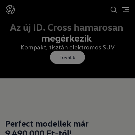
T-Cross már 6 990 000 Ft-
tól!
Kis helyet kér, nagy szabadságot ad
Tovább
Perfect modellek már
9 490 000 Ft-tól!