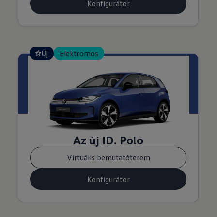
Konfigurátor
Új
Elektromos
Az új ID. Polo
Virtuális bemutatóterem
Konfigurátor