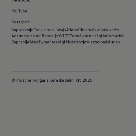
YouTube
Instagram
Impresszum
Cookie beállítások
Adatvédelem és adatkezelés
Adatmegosztási Rendelet
WLTP
Termékbiztonsági információk
Kapcsolat
Akadálymentességi Nyilatkozat
Visszavonási úrlap
© Porsche Hungaria Kereskedelmi Kft. 2026