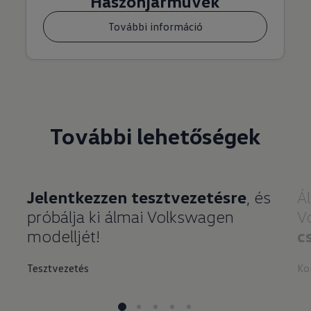
Haszonjárművek
További információ
További lehetőségek
Jelentkezzen tesztvezetésre
, és
Ál
próbálja ki álmai Volkswagen
V
modelljét!
c
Tesztvezetés
Ko