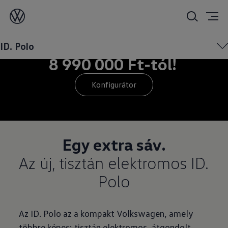
Az új ID. Polo már
ID. Polo
8 990 000 Ft-tól!
Konfigurátor
Egy extra sáv.
Az új, tisztán elektromos ID.
Az ID. Polo az a kompakt Volkswagen, amely
többre képes: tisztán elektromos, átgondolt