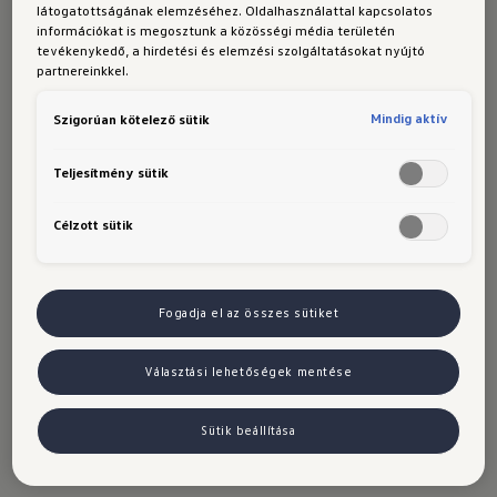
látogatottságának elemzéséhez. Oldalhasználattal kapcsolatos
gombok a kormányon és a klíma 
információkat is megosztunk a közösségi média területén
vezérléséhez, nagy kijelzők egyszerű 
tevékenykedő, a hirdetési és elemzési szolgáltatásokat nyújtó
menüszerkezettel
partnereinkkel.
Kényelem: 
Kellemesen halk utazás tágas 
Mindig aktív
Szigorúan kötelező sütik
térérzettel és rengeteg hellyel a 
csomagtérben
Teljesítmény sütik
Asszisztensrendszerek:
 Az olyan modern 
Célzott sütik
asszisztensek, mint a Connected Travel 
Assist vagy a Park Assist Pro, a 
felszereltségtől függően opcionálisan 
érhetők el
Fogadja el az összes sütiket
Választási lehetőségek mentése
ID. Polo már 8 990 000
Ft-tól – regisztráció
Sütik beállítása