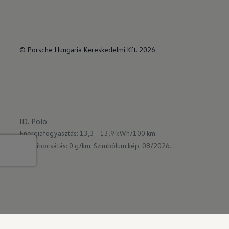
© Porsche Hungaria Kereskedelmi Kft. 2026
ID. Polo
:
Energiafogyasztás: 13,3 - 13,9 kWh/100 km.
CO₂-kibocsátás: 0 g/km.
Szimbólum kép. 08/2026..