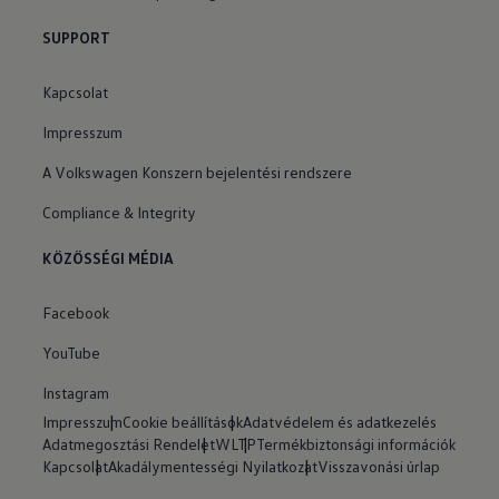
SUPPORT
Kapcsolat
Impresszum
A Volkswagen Konszern bejelentési rendszere
Compliance & Integrity
KÖZÖSSÉGI MÉDIA
Facebook
YouTube
Instagram
Impresszum
Cookie beállítások
Adatvédelem és adatkezelés
Adatmegosztási Rendelet
WLTP
Termékbiztonsági információk
Kapcsolat
Akadálymentességi Nyilatkozat
Visszavonási úrlap