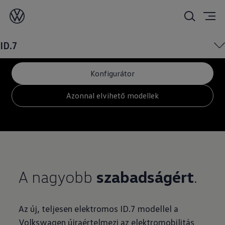
ID.7
ID.7
Konfigurátor
Azonnal elvihető modellek
A nagyobb
szabadságért
.
Az új, teljesen elektromos ID.7 modellel a
Volkswagen újraértelmezi az elektromobilitás