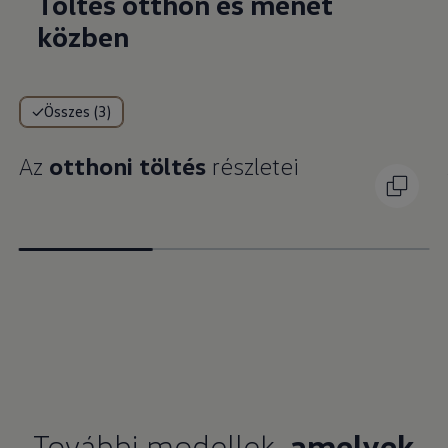
Töltés otthon és menet
közben
Összes (3)
Az
otthoni töltés
részletei
További modellek,
amelyek