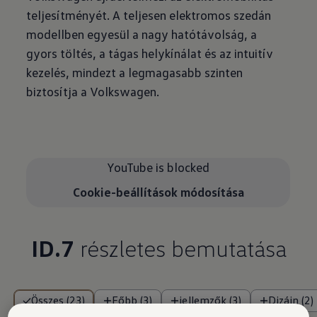
teljesítményét. A teljesen elektromos szedán
modellben egyesül a nagy hatótávolság, a
gyors töltés, a tágas helykínálat és az intuitív
kezelés, mindezt a legmagasabb szinten
biztosítja a Volkswagen.
YouTube is blocked
Cookie-beállítások módosítása
ID.7
részletes bemutatása
Összes (23)
Főbb (3)
jellemzők (3)
Dizájn (2)