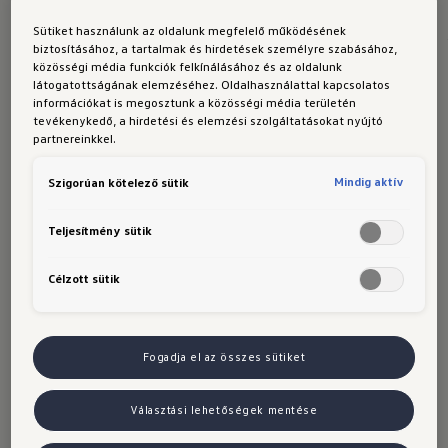
Az elegáns
szedán dizájn külső
Sütiket használunk az oldalunk megfelelő működésének
biztosításához, a tartalmak és hirdetések személyre szabásához,
megjelenésének
részletei
közösségi média funkciók felkínálásához és az oldalunk
látogatottságának elemzéséhez. Oldalhasználattal kapcsolatos
információkat is megosztunk a közösségi média területén
tevékenykedő, a hirdetési és elemzési szolgáltatásokat nyújtó
partnereinkkel.
Mindig aktív
Szigorúan kötelező sütik
Teljesítmény sütik
Célzott sütik
Fogadja el az összes sütiket
Választási lehetőségek mentése