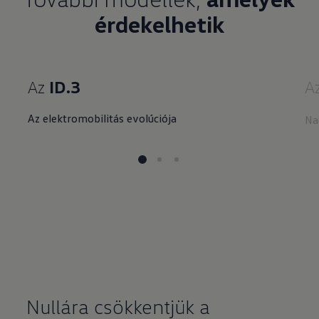
érdekelhetik
Az
ID.3
A
Az elektromobilitás evolúciója
Na
Nullára csökkentjük a