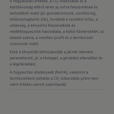
A fogyasztási értékek, a CO
-kibocsátás és a
2
hatótávolság eltérő lehet az extra felszerelések és
tartozékok miatt (pl. gumiabroncsok, vonóhorog,
tetőcsomagtartó stb.), továbbá a vezetési stílus, a
sebesség, a kényelmi felszerelések és
mellékfogyasztók használata, a külső hőmérséklet, az
utasok száma, a vezetési profil és a domborzati
viszonyok miatt.
Ezek a tényezők befolyásolják a jármű releváns
paramétereit, pl. a tömeget, a gördülési ellenállást és
a légellenállást.
A fogyasztási átalányadó (NoVA), valamint a
természetbeni juttatás a CO
-kibocsátás g/km-ben
2
mért értékei szerint számítandó.