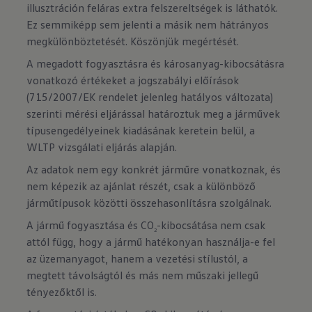
illusztráción feláras extra felszereltségek is láthatók.
Ez semmiképp sem jelenti a másik nem hátrányos
megkülönböztetését. Köszönjük megértését.
A megadott fogyasztásra és károsanyag-kibocsátásra
vonatkozó értékeket a jogszabályi előírások
(715/2007/EK rendelet jelenleg hatályos változata)
szerinti mérési eljárással határoztuk meg a járművek
típusengedélyeinek kiadásának keretein belül, a
WLTP vizsgálati eljárás alapján.
Az adatok nem egy konkrét járműre vonatkoznak, és
nem képezik az ajánlat részét, csak a különböző
járműtípusok közötti összehasonlításra szolgálnak.
A jármű fogyasztása és CO
-kibocsátása nem csak
2
attól függ, hogy a jármű hatékonyan használja-e fel
az üzemanyagot, hanem a vezetési stílustól, a
megtett távolságtól és más nem műszaki jellegű
tényezőktől is.