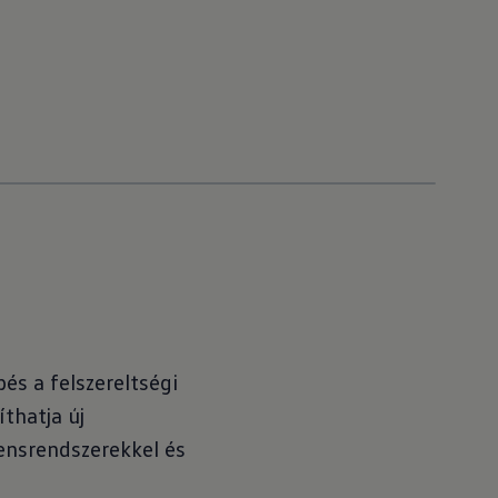
pés a felszereltségi
íthatja új
tensrendszerekkel és