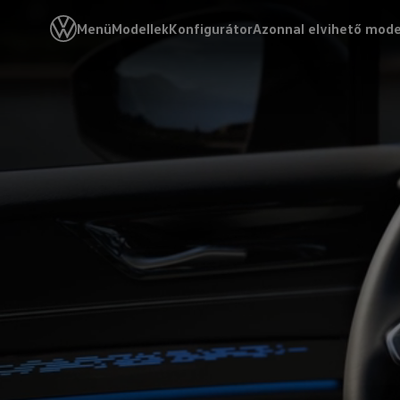
Menü
Modellek
Konfigurátor
Azonnal elvihető mode