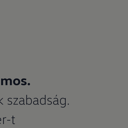
omos.
k szabadság.
r-t