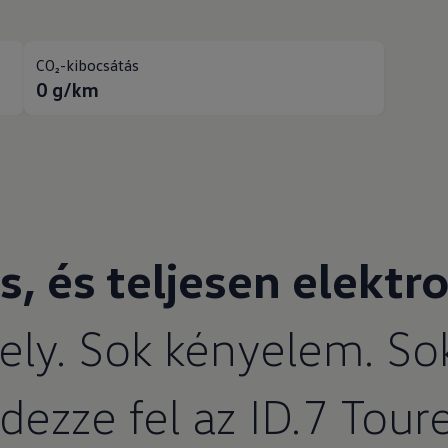
CO₂-kibocsátás
0
g/km
s, és teljesen elektr
ly. Sok kényelem. So
dezze fel az ID.7 Toure