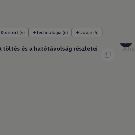
Komfort (4)
Technológia (6)
Dizájn (4)
A töltés és a hatótávolság részletei
A ha