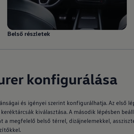
Belső részletek
urer konfigurálása
ánságai és igényei szerint konfigurálhatja. Az első lé
a keréktárcsák kiválasztása. A második lépésben beáll
 a megfelelő belső térrel, dizájnelemekkel, asszisz
zítőkkel.