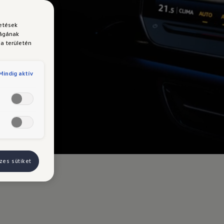
detések
ságának
a területén
Mindig aktív
zes sütiket