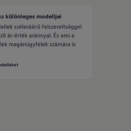
ss különleges modelljei
ellek széleskörű felszereltséggel
ző ár-érték aránnyal. És ami a
ellek magánügyfelek számára is
odelleket