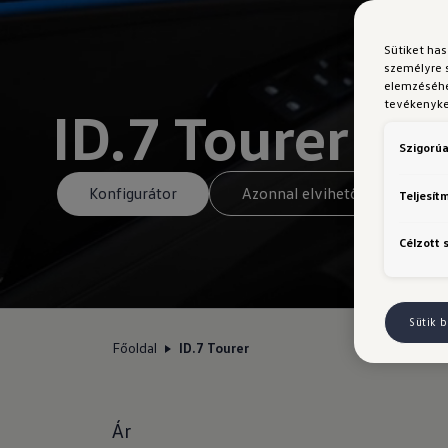
Sütiket ha
személyre 
elemzéséhe
tevékenyked
ID.7 Tourer
Szigorúa
Konfigurátor
Azonnal elvihető modellek
Teljesít
Célzott 
Sütik b
Főoldal
ID.7 Tourer
Ár