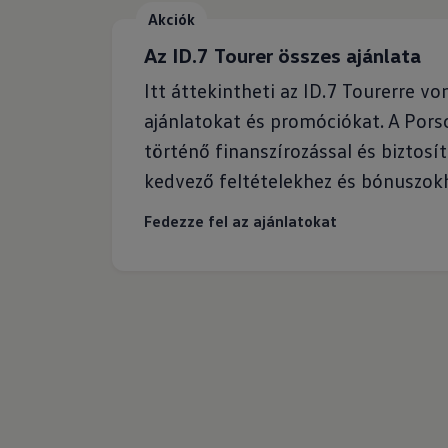
Akciók
Az ID.7 Tourer összes ajánlata
Itt áttekintheti az ID.7 Tourerre vo
ajánlatokat és promóciókat. A Pors
történő finanszírozással és biztosí
kedvező feltételekhez és bónuszokh
Fedezze fel az ajánlatokat