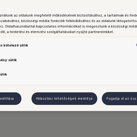
sználunk az oldalunk megfelelő működésének biztosításához, a tartalmak és hir
szabásához, közösségi média funkciók felkínálásához és az oldalunk látogatott
z. Oldalhasználattal kapcsolatos információkat is megosztunk a közösségi médi
ő, a hirdetési és elemzési szolgáltatásokat nyújtó partnereinkkel.
n kötelező sütik
mény sütik
sütik
eállítása
Választási lehetőségek mentése
Fogadja el az öss