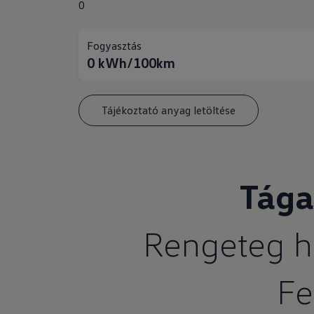
0
Fogyasztás
0
kWh/100km
Tájékoztató anyag letöltése
Tága
Rengeteg he
Fe