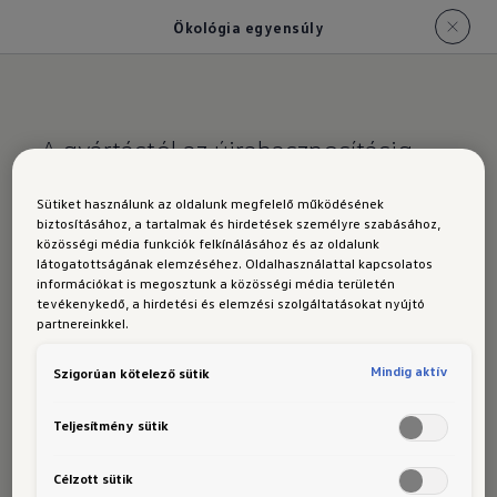
Ökológia egyensúly
A gyártástól az újrahasznosításig
Az ID. modellek
Sütiket használunk az oldalunk megfelelő működésének
biztosításához, a tartalmak és hirdetések személyre szabásához,
ökoegyensúlya
közösségi média funkciók felkínálásához és az oldalunk
látogatottságának elemzéséhez. Oldalhasználattal kapcsolatos
információkat is megosztunk a közösségi média területén
tevékenykedő, a hirdetési és elemzési szolgáltatásokat nyújtó
partnereinkkel.
Egy autó élete és
környezeti
Mindig aktív
Szigorúan kötelező sütik
hatásai
Teljesítmény sütik
Annak érdekében, hogy lehetővé váljon az
elektromos járművek gyártása a CO2-kibocsátás
Célzott sütik