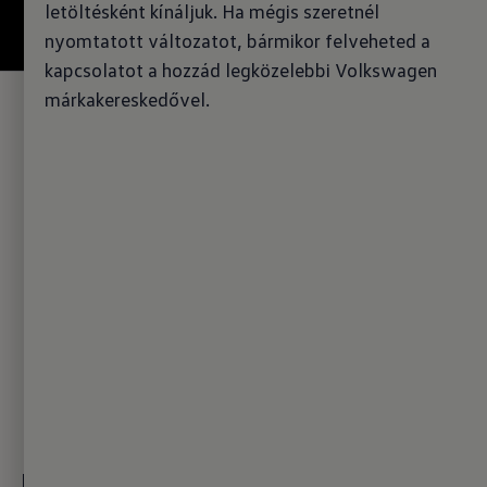
letöltésként kínáljuk. Ha mégis szeretnél
nyomtatott változatot, bármikor felveheted a
kapcsolatot a hozzád legközelebbi Volkswagen
márkakereskedővel.
Ár
0
Fogyasztás
CO₂-kibocsátás
0
kWh/100km
0
g/km
Tájékoztató anyag letöltése
Tágas, és teljesen
elektromos.
Rengeteg hely. Sok kényelem.