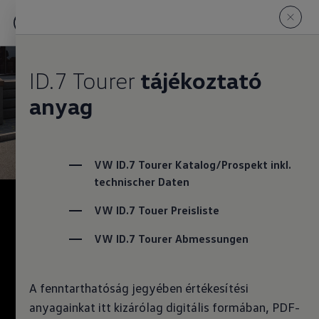
ID.7 Tourer
tájékoztató
anyag
VW ID.7 Tourer Katalog/Prospekt inkl. 
technischer Daten
VW ID.7 Touer Preisliste
ID.7 Tourer
VW ID.7 Tourer Abmessungen
Konfigurátor
A fenntarthatóság jegyében értékesítési
anyagainkat itt kizárólag digitális formában, PDF-
Azonnal elvihető modellek