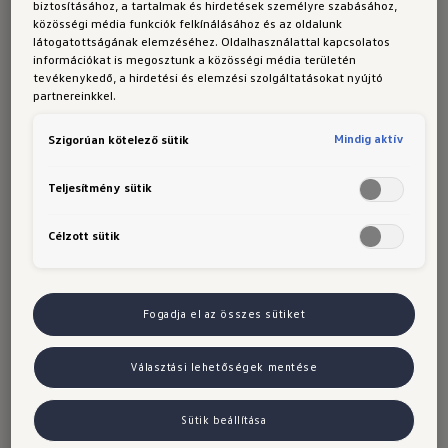
biztosításához, a tartalmak és hirdetések személyre szabásához,
közösségi média funkciók felkínálásához és az oldalunk
látogatottságának elemzéséhez. Oldalhasználattal kapcsolatos
információkat is megosztunk a közösségi média területén
tevékenykedő, a hirdetési és elemzési szolgáltatásokat nyújtó
partnereinkkel.
Mindig aktív
Szigorúan kötelező sütik
Teljesítmény sütik
Célzott sütik
Az ID.7 Tourer
Fogadja el az összes sütiket
konfigurálása
Választási lehetőségek mentése
Az ID.7 Tourer-t kívánságai és igényei szerint
Sütik beállítása
konfigurálhatja. Az első lépés a felszereltségi