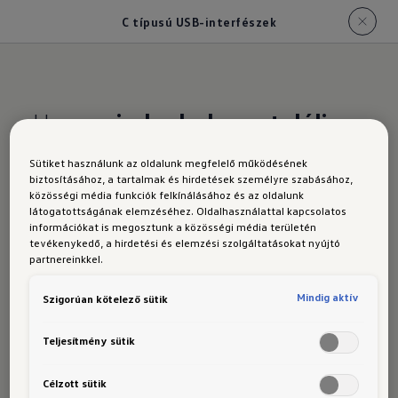
C típusú USB-interfészek
Hogy
mindenhol megtalálja
a
csatlakozási lehetőséget
Sütiket használunk az oldalunk megfelelő működésének
biztosításához, a tartalmak és hirdetések személyre szabásához,
közösségi média funkciók felkínálásához és az oldalunk
C típusú USB-interfészek
látogatottságának elemzéséhez. Oldalhasználattal kapcsolatos
információkat is megosztunk a közösségi média területén
Ennek a hátul ülők is örülni fognak: Life
tevékenykedő, a hirdetési és elemzési szolgáltatásokat nyújtó
felszereltségi szinttől a középkonzol hátsó
partnereinkkel.
részén alapfelszereltségként két USB-
Mindig aktív
Szigorúan kötelező sütik
csatlakozó található - a két C típusú USB-
interfész mellett, amelyek elöl minden
Teljesítmény sütik
felszereltségi szinten megtalálhatók. Így bárki
könnyedén feltöltheti mobilkészülékeit utazás
Célzott sütik