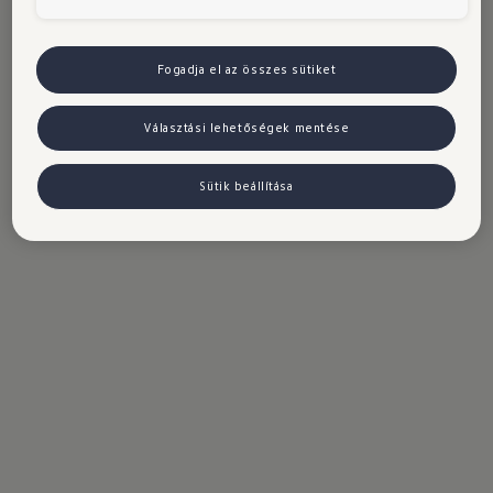
közben. Mivel az akkumulátorok mindig
gyorsabban lemerülnek, mint szeretnénk.
Fogadja el az összes sütiket
Választási lehetőségek mentése
Sütik beállítása