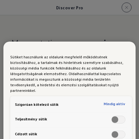
Discover Pro
Megmutatja,
merre menjen
Sütiket használunk az oldalunk megfelelő működésének
Discover Pro
biztosításához, a tartalmak és hirdetések személyre szabásához,
közösségi média funkciók felkínálásához és az oldalunk
Azoknak, akik még többre vágynak: "Discover
látogatottságának elemzéséhez. Oldalhasználattal kapcsolatos
Pro" navigációs rendszer, opcionálisan a Life
információkat is megosztunk a közösségi média területén
tevékenykedő, a hirdetési és elemzési szolgáltatásokat nyújtó
felszereltségi szinttől:
partnereinkkel.
Minden információ megjeleníthető a 
Mindig aktív
Szigorúan kötelező sütik
digitális műszerfal képernyőjén
Teljesítmény sütik
A hangvezérlés funkció speciális 
parancsok nélkül kezelhető
Célzott sütik