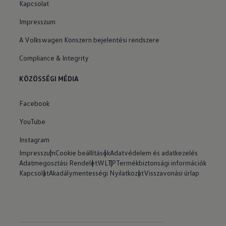
Kapcsolat
Impresszum
A Volkswagen Konszern bejelentési rendszere
Compliance & Integrity
KÖZÖSSÉGI MÉDIA
Facebook
YouTube
Instagram
Impresszum
Cookie beállítások
Adatvédelem és adatkezelés
Adatmegosztási Rendelet
WLTP
Termékbiztonsági információk
Kapcsolat
Akadálymentességi Nyilatkozat
Visszavonási úrlap