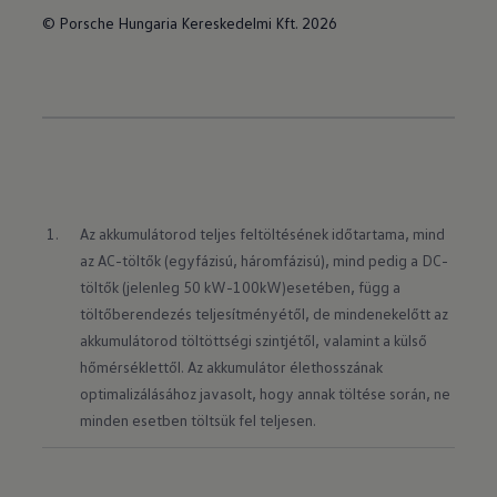
© Porsche Hungaria Kereskedelmi Kft. 2026
Az akkumulátorod teljes feltöltésének időtartama, mind 
az AC-töltők (egyfázisú, háromfázisú), mind pedig a DC-
töltők (jelenleg 50 kW-100kW)esetében, függ a 
töltőberendezés teljesítményétől, de mindenekelőtt az 
akkumulátorod töltöttségi szintjétől, valamint a külső 
hőmérséklettől. Az akkumulátor élethosszának 
optimalizálásához javasolt, hogy annak töltése során, ne 
minden esetben töltsük fel teljesen.