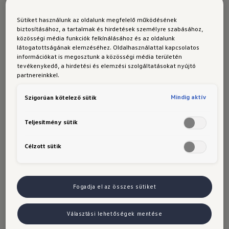
Otthon magas teljesítményű, falra szerelt
csatlakozó található: ez a Wallbox. Ez
Sütiket használunk az oldalunk megfelelő működésének
biztosításához, a tartalmak és hirdetések személyre szabásához,
opcionálisan elérhető és akár 11 kW-os
közösségi média funkciók felkínálásához és az oldalunk
maximális lehetséges töltési teljesítményt
látogatottságának elemzéséhez. Oldalhasználattal kapcsolatos
információkat is megosztunk a közösségi média területén
nyújt. Ha elektromos járművedet opcionális
tevékenykedő, a hirdetési és elemzési szolgáltatásokat nyújtó
Wallbox készüléken töltöd, csak be kell
partnereinkkel.
dugnod a töltőkábelt a csatlakozóval együtt a
Mindig aktív
Szigorúan kötelező sütik
járműved töltőaljzatába - és már töltöd is.
Hasonlóan kényelmes a töltési folyamat
Teljesítmény sütik
töltőállomáson is, amit adott esetben a
munkáltatód biztosít számodra. A töltőkábel
Célzott sütik
általában már be van szerelve. Ha nincs a
nyilvános töltőállomáson beszerelt kábel,
egyszerűen használd a tartalék kábelt, amit
Fogadja el az összes sütiket
mindig a járműved csomagterében találsz.
Választási lehetőségek mentése