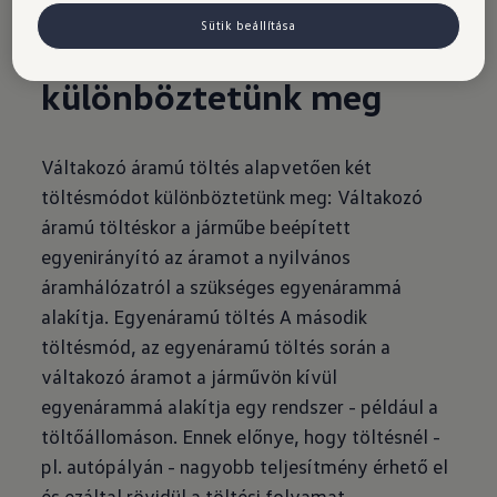
Sütik beállítása
Két töltésmódot
különböztetünk meg
Váltakozó áramú töltés alapvetően két
töltésmódot különböztetünk meg: Váltakozó
áramú töltéskor a járműbe beépített
egyenirányító az áramot a nyilvános
áramhálózatról a szükséges egyenárammá
alakítja. Egyenáramú töltés A második
töltésmód, az egyenáramú töltés során a
váltakozó áramot a járművön kívül
egyenárammá alakítja egy rendszer - például a
töltőállomáson. Ennek előnye, hogy töltésnél -
pl. autópályán - nagyobb teljesítmény érhető el
és ezáltal rövidül a töltési folyamat.