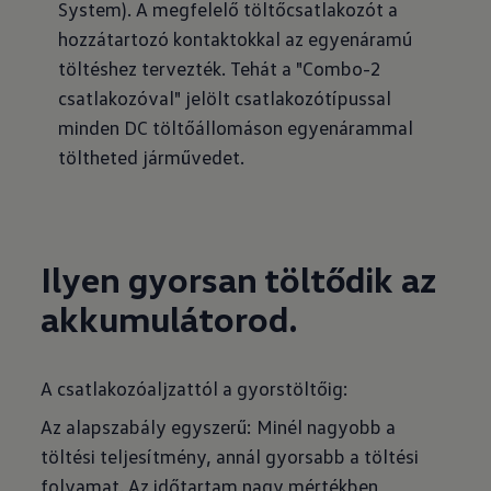
System). A megfelelő töltőcsatlakozót a
hozzátartozó kontaktokkal az egyenáramú
töltéshez tervezték. Tehát a "Combo-2
csatlakozóval" jelölt csatlakozótípussal
minden DC töltőállomáson egyenárammal
töltheted járművedet.
Ilyen gyorsan töltődik az
akkumulátorod.
A csatlakozóaljzattól a gyorstöltőig:
Az alapszabály egyszerű: Minél nagyobb a
töltési teljesítmény, annál gyorsabb a töltési
folyamat. Az időtartam nagy mértékben