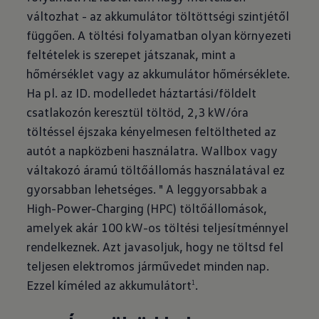
változhat - az akkumulátor töltöttségi szintjétől
függően. A töltési folyamatban olyan környezeti
feltételek is szerepet játszanak, mint a
hőmérséklet vagy az akkumulátor hőmérséklete.
Ha pl. az ID. modelledet háztartási/földelt
csatlakozón keresztül töltöd, 2,3 kW/óra
töltéssel éjszaka kényelmesen feltöltheted az
autót a napközbeni használatra. Wallbox vagy
váltakozó áramú töltőállomás használatával ez
gyorsabban lehetséges. " A leggyorsabbak a
High-Power-Charging (HPC) töltőállomások,
amelyek akár 100 kW-os töltési teljesítménnyel
rendelkeznek. Azt javasoljuk, hogy ne töltsd fel
teljesen elektromos járművedet minden nap.
Ezzel kíméled az akkumulátort
.
1