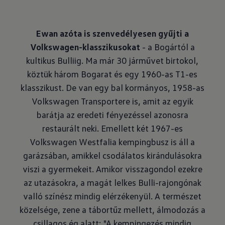
Ewan azóta is szenvedélyesen gyűjti a
Volkswagen-klasszikusokat
- a Bogártól a
kultikus Bulliig. Ma már 30 járművet birtokol,
köztük három Bogarat és egy 1960-as T1-es
klasszikust. De van egy bal kormányos, 1958-as
Volkswagen Transportere is, amit az egyik
barátja az eredeti fényezéssel azonosra
restaurált neki. Emellett két 1967-es
Volkswagen Westfalia kempingbusz is áll a
garázsában, amikkel csodálatos kirándulásokra
viszi a gyermekeit. Amikor visszagondol ezekre
az utazásokra, a magát lelkes Bulli-rajongónak
valló színész mindig elérzékenyül. A természet
közelsége, zene a tábortűz mellett, álmodozás a
csillagos ég alatt: "A kempingezés mindig