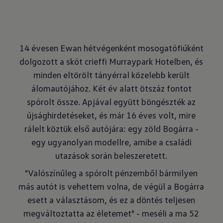
14 évesen Ewan hétvégenként mosogatófiúként
dolgozott a skót crieffi Murraypark Hotelben, és
minden eltörölt tányérral közelebb került
álomautójához. Két év alatt ötszáz fontot
spórolt össze. Apjával együtt böngészték az
újsághirdetéseket, és már 16 éves volt, mire
rálelt köztük első autójára: egy zöld Bogárra -
egy ugyanolyan modellre, amibe a családi
utazások során beleszeretett.
"Valószínűleg a spórolt pénzemből bármilyen
más autót is vehettem volna, de végül a Bogárra
esett a választásom, és ez a döntés teljesen
megváltoztatta az életemet" - meséli a ma 52