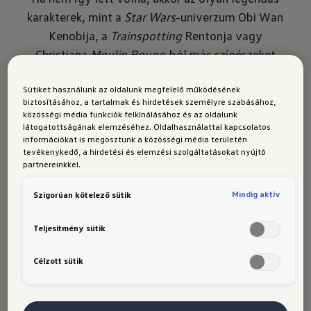
karakterek, mint a
Star Wars
-univerzum Obi Wan
Kenobija, a
Trainspotting
Rentonja vagy
Christiana
Moulin Rouge
-ból más színészeket
tettek volna világhírűvé. Ewan útja azonban -
Sütiket használunk az oldalunk megfelelő működésének
igaz, egy kiskerülővel - az álomautótól az
biztosításához, a tartalmak és hirdetések személyre szabásához,
álomkarrierig vezetett. A színészet iránt érzett
közösségi média funkciók felkínálásához és az oldalunk
látogatottságának elemzéséhez. Oldalhasználattal kapcsolatos
szeretetet megelőzte benne az autók iránti
információkat is megosztunk a közösségi média területén
szenvedély.
tevékenykedő, a hirdetési és elemzési szolgáltatásokat nyújtó
partnereinkkel.
És hogy honnan ered ez a határtalan lelkesedés?
Valószínűleg apai nagyapjától. Ő mindig
Mindig aktív
Szigorúan kötelező sütik
szívesen szerelgette régi autóit és motorjait a
garázsában. Vajon a benzin és motorolaj szaga
Teljesítmény sütik
vonzotta a kis Ewant? Vagy a kíváncsi
Célzott sütik
pillantások a félig nyitott garázsra, amibe nem
léphetett be? Ezt sajnos nem tudjuk, még túl
kicsi volt ahhoz, hogy ma emlékezzen rá. De amit