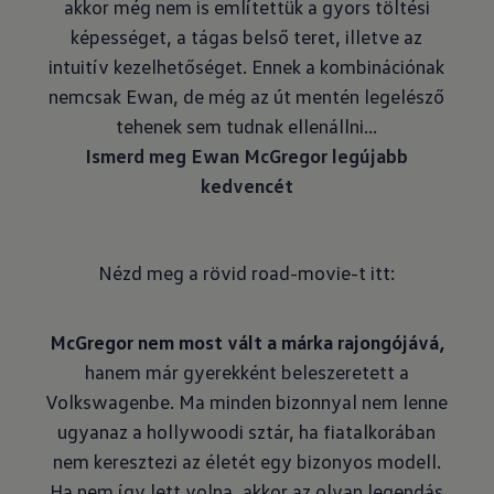
akkor még nem is említettük a gyors töltési
képességet, a tágas belső teret, illetve az
intuitív kezelhetőséget. Ennek a kombinációnak
nemcsak Ewan, de még az út mentén legelésző
Ismerd meg Ewan McGregor legújabb
kedvencét
Nézd meg a rövid road-movie-t itt:
McGregor nem most vált a márka rajongójává,
hanem már gyerekként beleszeretett a
Volkswagenbe. Ma minden bizonnyal nem lenne
ugyanaz a hollywoodi sztár, ha fiatalkorában
nem keresztezi az életét egy bizonyos modell.
Ha nem így lett volna, akkor az olyan legendás