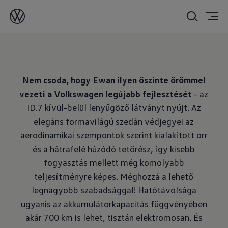
2024. 01. 30.
Nem csoda, hogy Ewan ilyen őszinte örömmel
vezeti a Volkswagen legújabb fejlesztését
- az
ID.7 kívül-belül lenyűgöző látványt nyújt. Az
elegáns formavilágú szedán védjegyei az
aerodinamikai szempontok szerint kialakított orr
és a hátrafelé húzódó tetőrész, így kisebb
fogyasztás mellett még komolyabb
teljesítményre képes. Méghozzá a lehető
legnagyobb szabadsággal! Hatótávolsága
ugyanis az akkumulátorkapacitás függvényében
akár 700 km is lehet, tisztán elektromosan. És