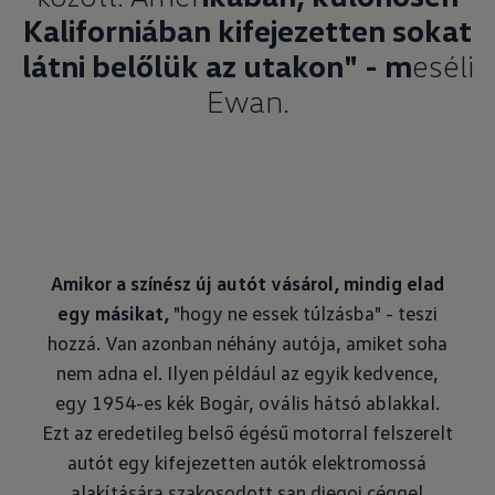
Kaliforniában kifejezetten sokat
látni belőlük az utakon" - m
eséli
Ewan.
Amikor a színész új autót vásárol, mindig elad
egy másikat,
"hogy ne essek túlzásba" - teszi
hozzá. Van azonban néhány autója, amiket soha
nem adna el. Ilyen például az egyik kedvence,
egy 1954-es kék Bogár, ovális hátsó ablakkal.
Ezt az eredetileg belső égésű motorral felszerelt
autót egy kifejezetten autók elektromossá
alakítására szakosodott san diegoi céggel