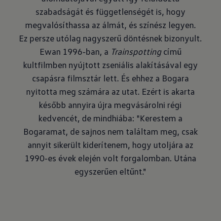
szabadságát és függetlenségét is, hogy
megvalósíthassa az álmát, és színész legyen.
Ez persze utólag nagyszerű döntésnek bizonyult.
Ewan 1996-ban, a
Trainspotting
című
kultfilmben nyújtott zseniális alakításával egy
csapásra filmsztár lett. És ehhez a Bogara
nyitotta meg számára az utat. Ezért is akarta
később annyira újra megvásárolni régi
kedvencét, de mindhiába: "Kerestem a
Bogaramat, de sajnos nem találtam meg, csak
annyit sikerült kiderítenem, hogy utoljára az
1990-es évek elején volt forgalomban. Utána
egyszerűen eltűnt."