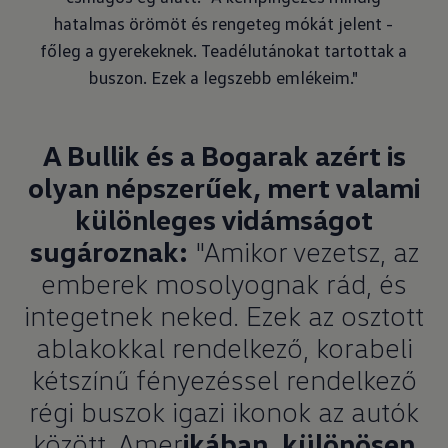
hatalmas örömöt és rengeteg mókát jelent -
főleg a gyerekeknek. Teadélutánokat tartottak a
buszon. Ezek a legszebb emlékeim."
A Bullik és a Bogarak azért is
olyan népszerűek, mert valami
különleges vidámságot
sugároznak:
"Amikor vezetsz, az
emberek mosolyognak rád, és
integetnek neked. Ezek az osztott
ablakokkal rendelkező, korabeli
kétszínű fényezéssel rendelkező
régi buszok igazi ikonok az autók
között. Amer
ikában, különösen