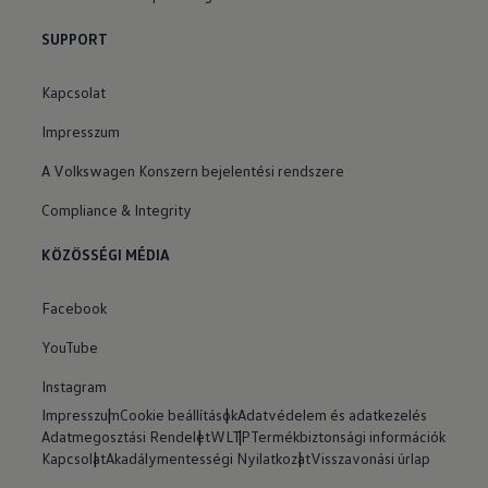
SUPPORT
Kapcsolat
Impresszum
A Volkswagen Konszern bejelentési rendszere
Compliance & Integrity
KÖZÖSSÉGI MÉDIA
Facebook
YouTube
Instagram
Impresszum
Cookie beállítások
Adatvédelem és adatkezelés
Adatmegosztási Rendelet
WLTP
Termékbiztonsági információk
Kapcsolat
Akadálymentességi Nyilatkozat
Visszavonási úrlap