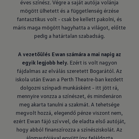
éves színész. Végre a saját autója volánja
mögött ülhetett és a függetlenség érzése
fantasztikus volt - csak be kellett pakolni, és
máris maga mögött hagyhatta a világot, előtte
pedig a határtalan szabadság.
A vezetőülés Ewan számára a mai napig az
egyik legjobb hely.
Ezért is volt nagyon
fájdalmas az elválás szeretett Bogarától. Az
iskola után Ewan a Perth Theatre-ban kezdett
dolgozni színpadi munkásként - itt jött rá,
mennyire vonzza a színészet, és mindenáron
meg akarta tanulni a szakmát. A tehetsége
megvolt hozzá, elegendő pénze viszont nem,
ezért Ewan fájó szívvel, de eladta első autóját,
hogy abból finanszírozza a színésziskolát. Az
álomautójával együtt így feláldozta