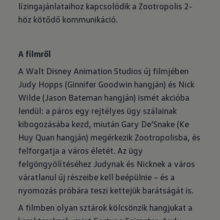
lízingajánlataihoz kapcsolódik a Zootropolis 2-
höz kötődő kommunikáció.
A filmről
A Walt Disney Animation Studios új filmjében
Judy Hopps (Ginnifer Goodwin hangján) és Nick
Wilde (Jason Bateman hangján) ismét akcióba
lendül: a páros egy rejtélyes ügy szálainak
kibogozásába kezd, miután Gary De’Snake (Ke
Huy Quan hangján) megérkezik Zootropolisba, és
felforgatja a város életét. Az ügy
felgöngyölítéséhez Judynak és Nicknek a város
váratlanul új részeibe kell beépülnie – és a
nyomozás próbára teszi kettejük barátságát is.
A filmben olyan sztárok kölcsönzik hangjukat a