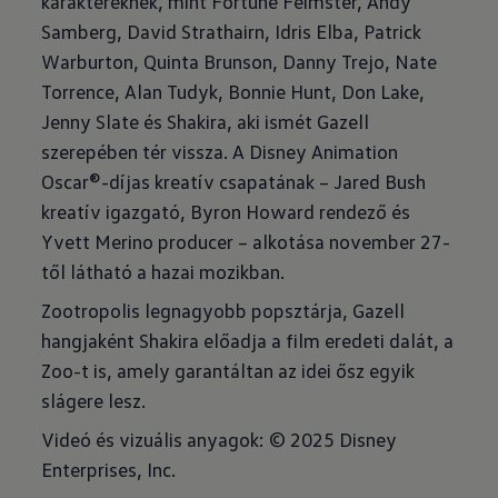
karaktereknek, mint Fortune Feimster, Andy
Samberg, David Strathairn, Idris Elba, Patrick
Warburton, Quinta Brunson, Danny Trejo, Nate
Torrence, Alan Tudyk, Bonnie Hunt, Don Lake,
Jenny Slate és Shakira, aki ismét Gazell
szerepében tér vissza. A Disney Animation
Oscar®-díjas kreatív csapatának – Jared Bush
kreatív igazgató, Byron Howard rendező és
Yvett Merino producer – alkotása november 27-
től látható a hazai mozikban.
Zootropolis legnagyobb popsztárja, Gazell
hangjaként Shakira előadja a film eredeti dalát, a
Zoo-t is, amely garantáltan az idei ősz egyik
slágere lesz.
Videó és vizuális anyagok: © 2025 Disney
Enterprises, Inc.