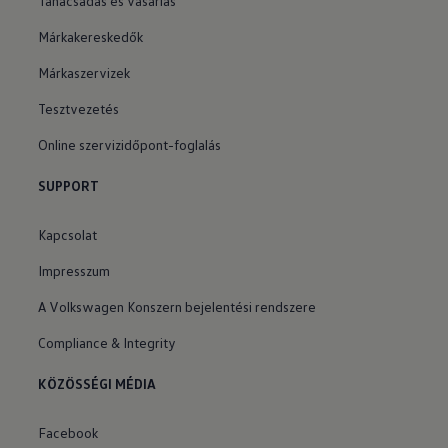
Tanácsadás és vásárlás
Márkakereskedők
Márkaszervizek
Tesztvezetés
Online szervizidőpont-foglalás
SUPPORT
Kapcsolat
Impresszum
A Volkswagen Konszern bejelentési rendszere
Compliance & Integrity
KÖZÖSSÉGI MÉDIA
Facebook