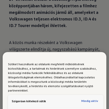
középpontjában három, kifejezetten a filmhez
megálmodott animációs jármű áll, amelyeket a
Volkswagen teljesen elektromos ID.3, ID.4 és
ID.7 Tourer modelljei ihlettek.
A közös munka részeként a Volkswagen
világszerte elindítja új, nagyszabású kampányát,
melynek első eleme egy
testre szabott
reklámfilm
– mely fokozza a várakozást az új
Sütiket használunk az oldalunk megfelelő működésének
animációs kaland iránt. A 30 másodperces
biztosításához, a tartalmak és hirdetések személyre szabásához,
közösségi média funkciók felkínálásához és az oldalunk
hirdetésben a Volkswagen modellek
látogatottságának elemzéséhez. Oldalhasználattal kapcsolatos
„
zootropolizált
” stílusban tűnnek fel, hogy
információkat is megosztunk a közösségi média területén
tevékenykedő, a hirdetési és elemzési szolgáltatásokat nyújtó
tökéletesen illeszkedjenek a film világába, és
partnereinkkel.
természetesen Gazell új dala is felcsendül benne.
A reklámot számos platformon láthajták majd a
Mindig aktív
Szigorúan kötelező sütik
nézők, de addig is
itt
tekinthető meg.