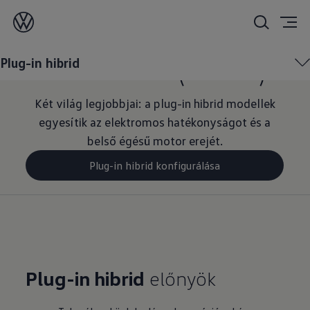
Plug-in hibrid
modellek
(PHEV)
Plug-in hibrid
Két világ legjobbjai: a plug-in hibrid modellek
egyesítik az elektromos hatékonyságot és a
belső égésű motor erejét.
Plug-in hibrid konfigurálása
Plug-in hibrid
előnyök