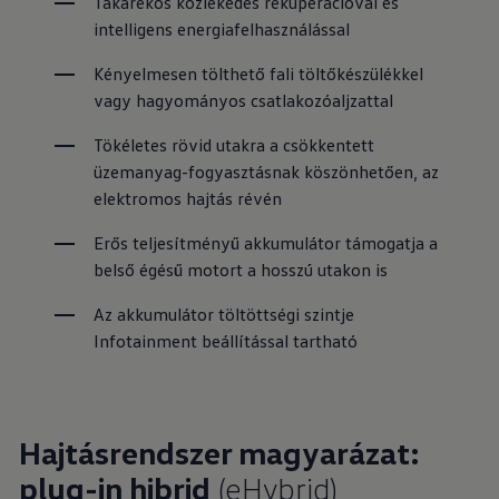
Takarékos közlekedés rekuperációval és 
intelligens energiafelhasználással
Kényelmesen tölthető fali töltőkészülékkel 
vagy hagyományos csatlakozóaljzattal
Tökéletes rövid utakra a csökkentett 
üzemanyag-fogyasztásnak köszönhetően, az 
elektromos hajtás révén
Erős teljesítményű akkumulátor támogatja a 
belső égésű motort a hosszú utakon is
Az akkumulátor töltöttségi szintje 
Infotainment beállítással tartható
Hajtásrendszer magyarázat:
plug-in hibrid
(eHybrid)