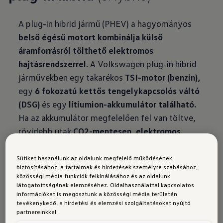
A plug-in hibrid jármű (PHEV) a hagyományos
belső égésű motort kombinálja külső
áramforrásról tölthető elektromos
hajtásrendszerrel.
A Volkswagen plug-in hibrid
járművekben egy takarékos
TSI-motor (benzin),
egy
6 fokozatú kettős tengelykapcsolós váltó
(DSG)
és egy
lítiumion-akkumulátor található.
Ha az akkumulátor megfelelően fel van töltve,
rövidebb utak
CO2-mentesen, elektromos
módban
tehetők meg.
Nagyobb sebességnél a
TSI-motor bekapcsol. Az akkumulátor
Sütiket használunk az oldalunk megfelelő működésének
biztosításához, a tartalmak és hirdetések személyre szabásához,
lemerülése után
a jármű automatikusan átvált a
közösségi média funkciók felkínálásához és az oldalunk
belső égésű motorra.
látogatottságának elemzéséhez. Oldalhasználattal kapcsolatos
információkat is megosztunk a közösségi média területén
tevékenykedő, a hirdetési és elemzési szolgáltatásokat nyújtó
partnereinkkel.