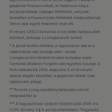
gépjármű finanszírozását, és határozza meg a
kockázatvállalás végleges feltételeit, melynek
keretében a finanszírozási feltételek módosulhatnak,
illetve akár egyéb fedezetet írhat elő.
Érvényes CASCO biztosítás a szerződés hatálya alatt
kötelező, költsége a Lízingbevevőt terheli.
* A jármű bruttó vételára, a regisztrációs adó és a
regisztrációs adó összege után - annak
Lízingbevevőre történő tovább terhelése miatt -
fizetendő általános forgalmi adó együttes összege. A
fenti kalkulációk 2026. augusztus 5-én érvényes
adatok alapján készültek, a gépjármű vételár csak
tájékoztató jellegű.
** Porsche Lízing szándéknyilatkozata szerinti
megvásárlási ár.
*** A fogyasztónak nyújtott hitelről szóló 2009. évi
CLXII. törvény 3.§ 4. pontja értelmében: "Fogyasztó