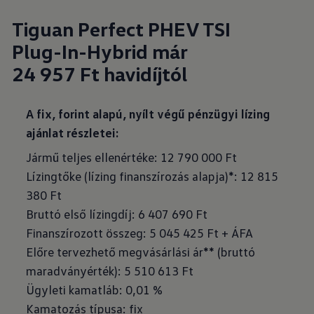
Tiguan Perfect PHEV TSI
Plug-In-Hybrid már
24 957 Ft havidíjtól
A fix, forint alapú, nyílt végű pénzügyi lízing
ajánlat részletei:
Jármű teljes ellenértéke: 12 790 000 Ft
Lízingtőke (lízing finanszírozás alapja)*: 12 815
380 Ft
Bruttó első lízingdíj: 6 407 690 Ft
Finanszírozott összeg: 5 045 425 Ft + ÁFA
Előre tervezhető megvásárlási ár** (bruttó
maradványérték): 5 510 613 Ft
Ügyleti kamatláb: 0,01 %
Kamatozás típusa: fix