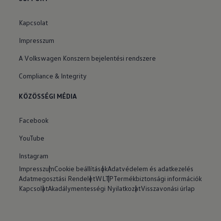
Kapcsolat
Impresszum
A Volkswagen Konszern bejelentési rendszere
Compliance & Integrity
KÖZÖSSÉGI MÉDIA
Facebook
YouTube
Instagram
Impresszum
Cookie beállítások
Adatvédelem és adatkezelés
Adatmegosztási Rendelet
WLTP
Termékbiztonsági információk
Kapcsolat
Akadálymentességi Nyilatkozat
Visszavonási úrlap