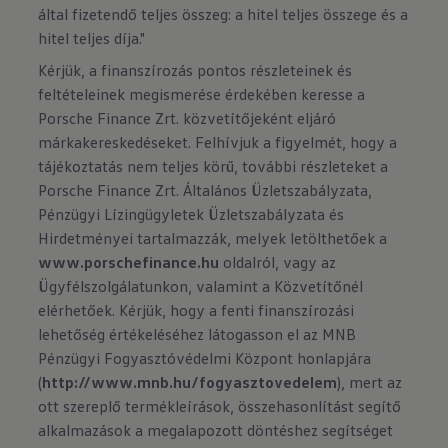
által fizetendő teljes összeg: a hitel teljes összege és a
hitel teljes díja."
Kérjük, a finanszírozás pontos részleteinek és
feltételeinek megismerése érdekében keresse a
Porsche Finance Zrt. közvetítőjeként eljáró
márkakereskedéseket. Felhívjuk a figyelmét, hogy a
tájékoztatás nem teljes körű, további részleteket a
Porsche Finance Zrt. Általános Üzletszabályzata,
Pénzügyi Lízingügyletek Üzletszabályzata és
Hirdetményei tartalmazzák, melyek letölthetőek a
www.porschefinance.hu
oldalról, vagy az
Ügyfélszolgálatunkon, valamint a Közvetítőnél
elérhetőek. Kérjük, hogy a fenti finanszírozási
lehetőség értékeléséhez látogasson el az MNB
Pénzügyi Fogyasztóvédelmi Központ honlapjára
(
http://www.mnb.hu/fogyasztovedelem
), mert az
ott szereplő termékleírások, összehasonlítást segítő
alkalmazások a megalapozott döntéshez segítséget