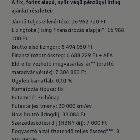
A fix, forint alapú, nyílt végű pénzügyi lízing
ajánlat részletei:
Jármű teljes ellenértéke: 16 962 720 Ft
Lízingtőke (lízing finanszírozás alapja)*: 16 988
100 Ft
Bruttó első lízingdíj: 8 494 050 Ft
Finanszírozott összeg: 6 688 229 Ft + ÁFA
Előre tervezhető megvásárlási ár** (bruttó
maradványérték): 7 304 883 Ft
Ügyleti kamatláb: 0,01 %
Kamatozás típusa: fix
Futamidő: 36 hónap
Futásteljesítmény: 20 000 km/év
Havi bruttó lízingdíj: 33 084 Ft
Szerződéskötési díj (HBNY díj): 7 000 Ft
Fogyasztó által fizetendő teljes összeg***: 8
502 930 Ft