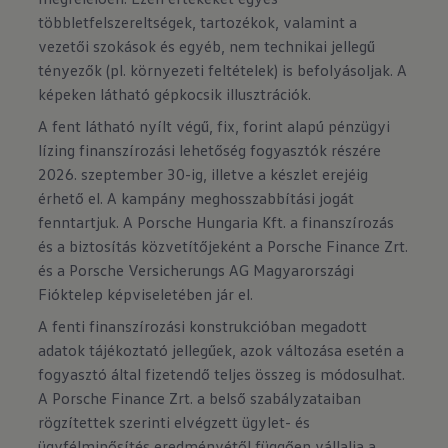
többletfelszereltségek, tartozékok, valamint a
vezetői szokások és egyéb, nem technikai jellegű
tényezők (pl. környezeti feltételek) is befolyásoljak. A
képeken látható gépkocsik illusztrációk.
A fent látható nyílt végű, fix, forint alapú pénzügyi
lízing finanszírozási lehetőség fogyasztók részére
2026. szeptember 30-ig, illetve a készlet erejéig
érhető el. A kampány meghosszabbítási jogát
fenntartjuk. A Porsche Hungaria Kft. a finanszírozás
és a biztosítás közvetítőjeként a Porsche Finance Zrt.
és a Porsche Versicherungs AG Magyarországi
Fióktelep képviseletében jár el.
A fenti finanszírozási konstrukcióban megadott
adatok tájékoztató jellegűek, azok változása esetén a
fogyasztó által fizetendő teljes összeg is módosulhat.
A Porsche Finance Zrt. a belső szabályzataiban
rögzítettek szerinti elvégzett ügylet- és
ügyfélminősítés eredményétől függően vállalja a