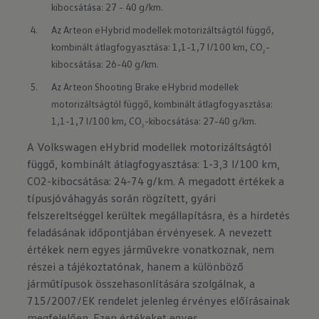
kibocsátása: 27 - 40 g/km.
Az Arteon eHybrid modellek motorizáltságtól függő, 
kombinált átlagfogyasztása: 1,1-1,7 l/100 km, CO
-
2
kibocsátása: 26-40 g/km.
Az Arteon Shooting Brake eHybrid modellek 
motorizáltságtól függő, kombinált átlagfogyasztása: 
1,1-1,7 l/100 km, CO
-kibocsátása: 27-40 g/km.
2
A Volkswagen eHybrid modellek motorizáltságtól
függő, kombinált átlagfogyasztása: 1-3,3 l/100 km,
CO2-kibocsátása: 24-74 g/km. A megadott értékek a
típusjóváhagyás során rögzített, gyári
felszereltséggel kerültek megállapításra, és a hirdetés
feladásának időpontjában érvényesek. A nevezett
értékek nem egyes járművekre vonatkoznak, nem
részei a tájékoztatónak, hanem a különböző
járműtípusok összehasonlítására szolgálnak, a
715/2007/EK rendelet jelenleg érvényes előírásainak
megfelelően. Ezen értékeket egyes