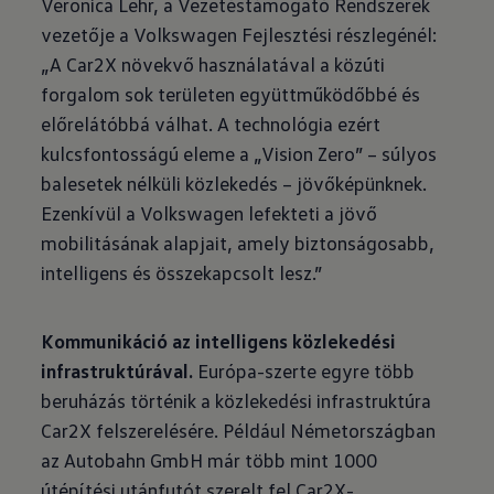
Veronica Lehr, a Vezetéstámogató Rendszerek
vezetője a Volkswagen Fejlesztési részlegénél:
„A Car2X növekvő használatával a közúti
forgalom sok területen együttműködőbbé és
előrelátóbbá válhat. A technológia ezért
kulcsfontosságú eleme a „Vision Zero” – súlyos
balesetek nélküli közlekedés – jövőképünknek.
Ezenkívül a Volkswagen lefekteti a jövő
mobilitásának alapjait, amely biztonságosabb,
intelligens és összekapcsolt lesz.”
Kommunikáció az intelligens közlekedési
infrastruktúrával.
Európa-szerte egyre több
beruházás történik a közlekedési infrastruktúra
Car2X felszerelésére. Például Németországban
az Autobahn GmbH már több mint 1000
útépítési utánfutót szerelt fel Car2X-