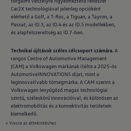
forgalmi veszélyre figyelmeztető rendszer
Car2X technológiával jelenleg opcióként
elérhető a Golf, a T-Roc, a Tiguan, a Tayron, a
Passat, az ID.3, az ID.4 és az ID.5 modellekben,
és alapfelszereltség az ID.7-ben.
Technikai újítások széles célcsoport számára.
A
rangos Centre of Automotive Management
(CAM) a Volkswagen márkának ítélte a 2025-ös
AutomotiveINNOVATIONS díjat, mint a
leginnovatívabb tömegmárka. A CAM szerint a
Volkswagen lenyűgöző magas technológiai
szintű, széleskörű innovációival, és különösen az
elektromobilitás és a konnektivitás területein
kiemelkedő.
« Vissza az áttekintéshez