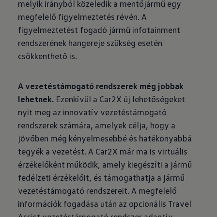
melyik irányból közeledik a mentőjármű egy
megfelelő figyelmeztetés révén. A
figyelmeztetést fogadó jármű infotainment
rendszerének hangereje szükség esetén
csökkenthető is.
A vezetéstámogató rendszerek még jobbak
lehetnek.
Ezenkívül a Car2X új lehetőségeket
nyit meg az innovatív vezetéstámogató
rendszerek számára, amelyek célja, hogy a
jövőben még kényelmesebbé és hatékonyabbá
tegyék a vezetést. A Car2X már ma is virtuális
érzékelőként működik, amely kiegészíti a jármű
fedélzeti érzékelőit, és támogathatja a jármű
vezetéstámogató rendszereit. A megfelelő
információk fogadása után az opcionális Travel
Assist vezetéstámogató rendszer adaptív