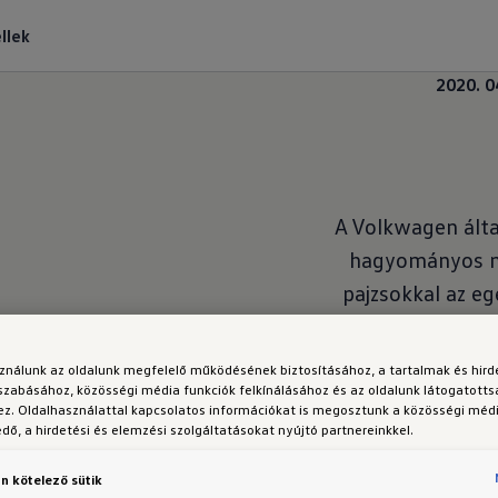
llek
2020. 0
A Volkwagen álta
hagyományos mű
pajzsokkal az eg
lehető legmagasabb
a tartókat gyártó
sználunk az oldalunk megfelelő működésének biztosításához, a tartalmak és hir
arcmaszkot viseln
szabásához, közösségi média funkciók felkínálásához és az oldalunk látogatott
z. Oldalhasználattal kapcsolatos információkat is megosztunk a közösségi médi
termelési vezet
ő, a hirdetési és elemzési szolgáltatásokat nyújtó partnereinkkel.
sebességgel dolgo
n kötelező sütik
alkatrészeket a 