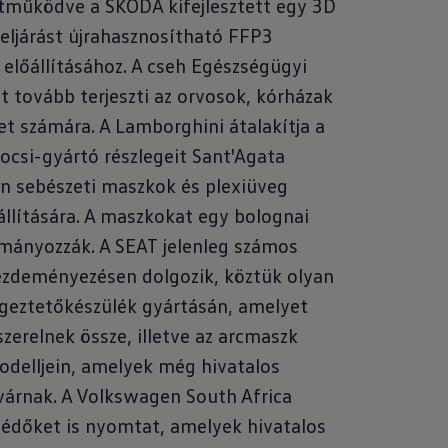
működve a ŠKODA kifejlesztett egy 3D
eljárást újrahasznosítható FFP3
 előállításához. A cseh Egészségügyi
t tovább terjeszti az orvosok, kórházak
et számára. A Lamborghini átalakítja a
ocsi-gyártó részlegeit Sant'Agata
n sebészeti maszkok és plexiüveg
állítására. A maszkokat egy bolognai
mányozzák. A SEAT jelenleg számos
zdeményezésen dolgozik, köztük olyan
geztetőkészülék gyártásán, amelyet
zerelnek össze, illetve az arcmaszk
delljein, amelyek még hivatalos
várnak. A Volkswagen South Africa
édőket is nyomtat, amelyek hivatalos