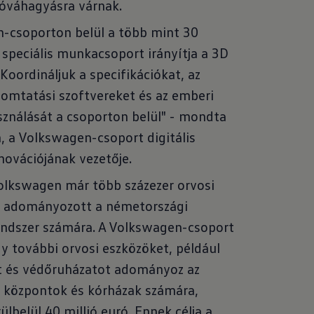
jóváhagyásra várnak.
-csoporton belül a több mint 30
 speciális munkacsoport irányítja a 3D
Koordináljuk a specifikációkat, az
omtatási szoftvereket és az emberi
sználását a csoporton belül" - mondta
 a Volkswagen-csoport digitális
novációjának vezetője.
olkswagen már több százezer orvosi
 adományozott a németországi
endszer számára. A Volkswagen-csoport
y további orvosi eszközöket, például
 és védőruházatot adományoz az
 központok és kórházak számára,
lbelül 40 millió euró. Ennek célja a