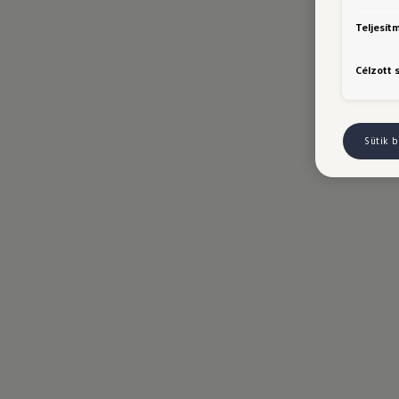
Teljesít
Célzott 
Sütik b