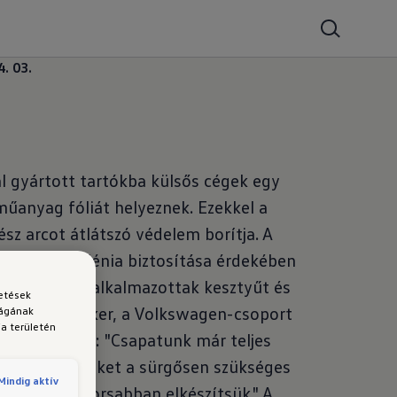
4. 03.
l gyártott tartókba külsős cégek egy
anyag fóliát helyeznek. Ezekkel a
ész arcot átlátszó védelem borítja. A
 szintű higiénia biztosítása érdekében
 Volkswagen alkalmazottak kesztyűt és
detések
ek. Gerd Walker, a Volkswagen-csoport
ságának
a területén
ője elmondta: "Csapatunk már teljes
zik, hogy ezeket a sürgősen szükséges
Mindig aktív
lehető leggyorsabban elkészítsük." A