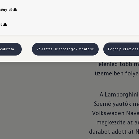
gyártás nem c
mény sütik
központokban, Wo
sütik
hanem az Audi, a B
Porsche, a Volksw
haszongépjárműve
eállítása
Választási lehetőségek mentése
Fogadja el az öss
a Volkswagen Mot
jelenleg több 
üzemeiben foly
A Lamborghini
Személyautók más
Volkswagen Navar
megkezdte az a
darabot adott át 