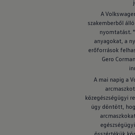
A Volkswagen
szakemberből álló
nyomtatást. "
anyagokat, a ny
erőforrások felha
Gero Corman,
in
A mai napig a V
arcmaszkot
közegészségügyi r
úgy döntött, hog
arcmaszkokat
egészségügyi
összértékük körü