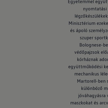
Egyetemmel együtt
nyomtatási 
légzőkészülékek
Minisztérium ezeke
és ápoló személyz
szuper sportk
Bolognese-be
védőpajzsok elő
kórháznak ado
együttműködési ke
mechanikus léle
Martorell-ben s
különböző mo
jóváhagyásra 
maszkokat és arcv