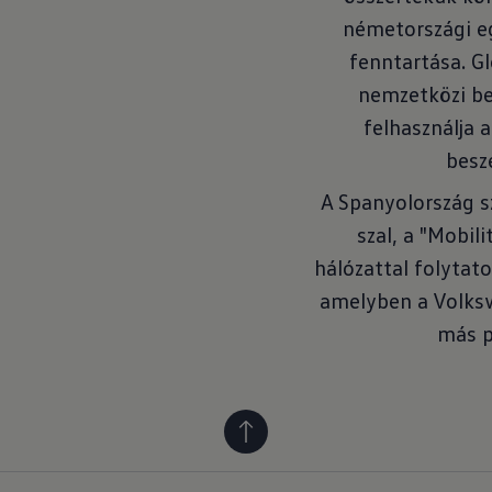
németországi e
fenntartása. G
nemzetközi bes
felhasználja 
besz
A Spanyolország s
szal, a "Mobil
hálózattal folytat
amelyben a Volksw
más p