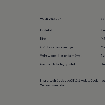
VOLKSWAGEN
SZ
Modellek
Ta
Hírek
Má
A Volkswagen élménye
Má
Volkswagen Haszonjárművek
Te
Azonnal elvihető, új autók
On
Impresszum
Cookie beállítások
Adatvédelem és
Visszavonási úrlap