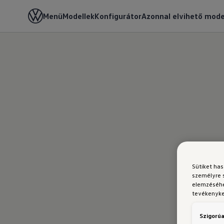
Menü
Modellek
Konfigurátor
Azonnal elvihető mode
Sütiket ha
személyre 
elemzéséhe
tevékenyked
Szigorúa