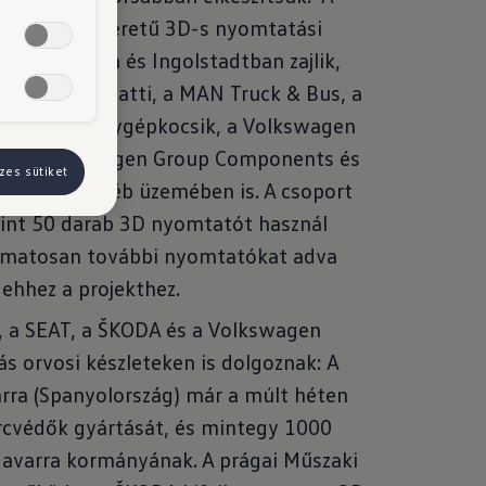
sak a nagyméretű 3D-s nyomtatási
lfsburgban és Ingolstadtban zajlik,
entley, a Bugatti, a MAN Truck & Bus, a
agen személygépkocsik, a Volkswagen
k, a Volkswagen Group Components és
zes sütiket
orsport egyéb üzemében is. A csoport
mint 50 darab 3D nyomtatót használ
amatosan további nyomtatókat adva
ehhez a projekthez.
, a SEAT, a ŠKODA és a Volkswagen
 orvosi készleteken is dolgoznak: A
ra (Spanyolország) már a múlt héten
rcvédők gyártását, és mintegy 1000
Navarra kormányának. A prágai Műszaki