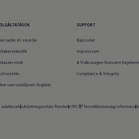
OLGÁLTATÁSOK
SUPPORT
nácsadás és vásárlás
Kapcsolat
rkakereskedők
Impresszum
rkaszervizek
A Volkswagen Konszern bejelenté
sztvezetés
Compliance & Integrity
line szervizidőpont-foglalás
 adatkezelés
Adatmegosztási Rendelet
WLTP
Termékbiztonsági információk