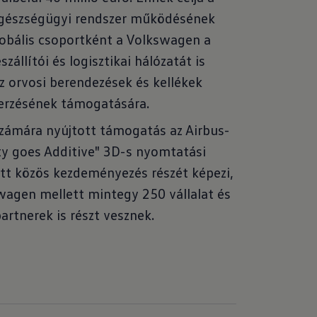
gészségügyi rendszer működésének
lobális csoportként a Volkswagen a
zállítói és logisztikai hálózatát is
az orvosi berendezések és kellékek
erzésének támogatására.
zámára nyújtott támogatás az Airbus-
ity goes Additive" 3D-s nyomtatási
ott közös kezdeményezés részét képezi,
agen mellett mintegy 250 vállalat és
artnerek is részt vesznek.