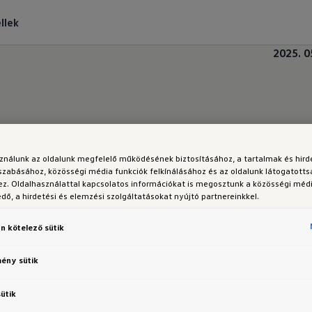
llek
2025. 0
edzsere Díjátadó Gálán a Volk
sználunk az oldalunk megfelelő működésének biztosításához, a tartalmak és hir
szabásához, közösségi média funkciók felkínálásához és az oldalunk látogatott
z. Oldalhasználattal kapcsolatos információkat is megosztunk a közösségi médi
ő, a hirdetési és elemzési szolgáltatásokat nyújtó partnereinkkel.
n kötelező sütik
 tereiben rendezték meg a Menedzserszövetség jub
 neveznek a magyar üzleti élet „Oscar-gálájának” –
mény sütik
ágait, tíz különböző kategóriában.
sütik
erésekről, de a jövőbe mutató értékek képviseletérő