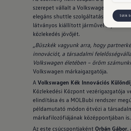
szerepet vállalt a Volkswagen, amely h
elegáns shuttle szolgáltatással bizto
Sütik b
látványos kiállított járművel is jelen 
közlekedés jövőjét.
„Büszkék vagyunk arra, hogy partnerké
innovációt, a társadalmi felelősségvál
Volkswagen életében – öröm számunkra
Volkswagen márkaigazgatója.
A
Volkswagen Kék Innovációs Különdí
Közlekedési Központ vezérigazgatója v
elindítása és a MOLBubi rendszer megúj
példamutató módon ötvözi a társadalm
márkafilozófiájának középpontjában is.
Az este csúcspontjaként
Orbán Gábor
,