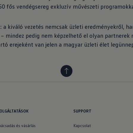
450 fős vendégsereg exkluzív művészeti programokka
a: a kiváló vezetés nemcsak üzleti eredményekről, 
l – mindez pedig nem képzelhető el olyan partnerek 
tó erejeként van jelen a magyar üzleti élet legünnep
OLGÁLTATÁSOK
SUPPORT
nácsadás és vásárlás
Kapcsolat