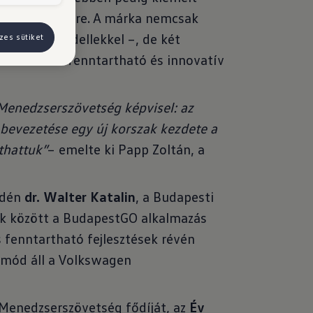
ilitási partnere. A márka nemcsak
 Tayron modellekkel –, de két
zes sütiket
testesítve a fenntartható és innovatív
Menedzserszövetség képvisel: az
k bevezetése egy új korszak kezdete a
thattuk”
– emelte ki Papp Zoltán, a
idén
dr. Walter Katalin
, a Budapesti
ek között a BudapestGO alkalmazás
s fenntartható fejlesztések révén
smód áll a Volkswagen
a Menedzserszövetség fődíját, az
Év