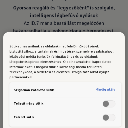
Gyorsan reagáló és "legyezőként" is szolgáló,
intelligens légbefúvó nyílások
Az ID.7 már a beszállást megelőzően
bekapcsolhatja a légkondicionáló berendezést,
amint a kulcsot az autó közvetlen közelében
érzékeli. Ekkor meleg napokon a beltér hűtése,
Sütiket használunk az oldalunk megfelelő működésének
biztosításához, a tartalmak és hirdetések személyre szabásához,
hideg időszakokban pedig értelemszerűen a
közösségi média funkciók felkínálásához és az oldalunk
fűtésfunkció lép működésbe. Nagy melegben az
látogatottságának elemzéséhez. Oldalhasználattal kapcsolatos
információkat is megosztunk a közösségi média területén
utastér intelligens légbefúvó nyílásai
tevékenykedő, a hirdetési és elemzési szolgáltatásokat nyújtó
ajtónyitásra vízszintes pásztázó mozgással
partnereinkkel.
osztják el gyorsan és nagy területen a levegőt.
Mindig aktív
Szigorúan kötelező sütik
Ha a vezető vagy az utasok már az autóban
ülnek, a légáramlás igény szerint közvetlenül a
Teljesítmény sütik
testfelületre is irányítható, de közvetetten is
szellőztethető a beltér. Az ID.7 a Volkswagen
Célzott sütik
első modelljeként kínál ilyen intelligens