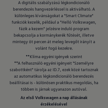
A digitális szabályzású légkondicionáló
berendezés hangvezérléssel is aktiválható. A
különleges kívánságokat a "Smart Climate"
funkciók kezelik, például a "Helló Volkswagen,
fázik a kezem" jelzésre induló program
bekapcsolja a kormánykerék fűtését, illetve
mintegy öt percen át meleg levegőt irányít a
volánt fogó kezekre.
**Klíma egyéni igények szerint
**A felhasználó egyéni igényeit "Személyre
szabottként" tárolja az ID.7, ezek közé tartoznak
az automatikus légkondicionáló berendezés
beállításai is - különösen praktikus megoldás, ha
többen is járnak ugyanazon autóval.
Az első Volkswagen a nap állásának
érzékelésével