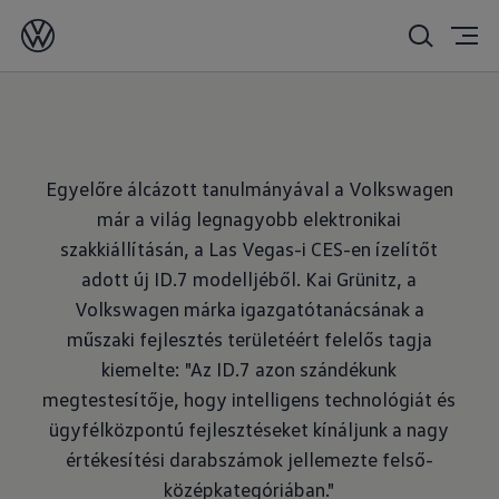
2023. 02. 13.
Egyelőre álcázott tanulmányával a Volkswagen
már a világ legnagyobb elektronikai
szakkiállításán, a Las Vegas-i CES-en ízelítőt
adott új ID.7 modelljéből. Kai Grünitz, a
Volkswagen márka igazgatótanácsának a
műszaki fejlesztés területéért felelős tagja
kiemelte: "Az ID.7 azon szándékunk
megtestesítője, hogy intelligens technológiát és
ügyfélközpontú fejlesztéseket kínáljunk a nagy
értékesítési darabszámok jellemezte felső-
középkategóriában."