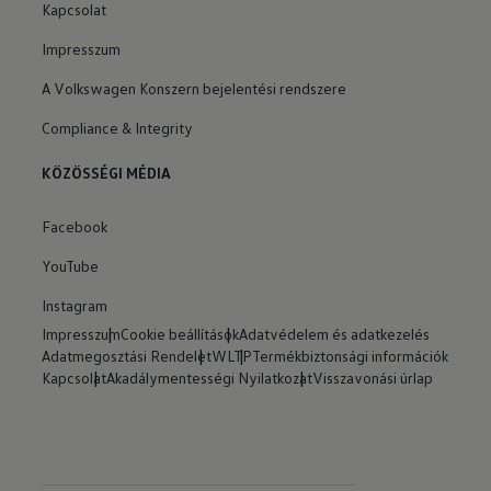
Kapcsolat
Impresszum
A Volkswagen Konszern bejelentési rendszere
Compliance & Integrity
KÖZÖSSÉGI MÉDIA
Facebook
YouTube
Instagram
Impresszum
Cookie beállítások
Adatvédelem és adatkezelés
Adatmegosztási Rendelet
WLTP
Termékbiztonsági információk
Kapcsolat
Akadálymentességi Nyilatkozat
Visszavonási úrlap