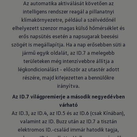
Az automatika aktiválását követően az
intelligens rendszer reagál a pillanatnyi
klímakörnyezetre, például a szélvédőnél
elhelyezett szenzor magas külső hőmérséklet és
erős napsütés esetén a napsugarak beesési
szögét is megállapítja. Ha a nap erősebben süti a
jármű egyik oldalát, az ID.7 a melegebb
területeken még intenzívebbre állítja a
légkondicionálást - először az utastér adott
részére, majd kifejezetten a bennülőkre
irányítva.
Az ID.7 világpremierje a második negyedévben
várható
Az ID.3, az ID.4, az ID.5 és az ID.6 (csak Kínában),
valamint az ID. Buzz után az ID.7 a tisztán
elektromos ID.-család immár hatodik tagja,