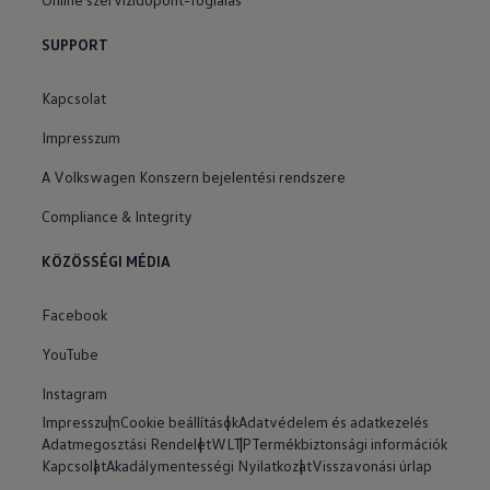
SUPPORT
Kapcsolat
Impresszum
A Volkswagen Konszern bejelentési rendszere
Compliance & Integrity
KÖZÖSSÉGI MÉDIA
Facebook
YouTube
Instagram
Impresszum
Cookie beállítások
Adatvédelem és adatkezelés
Adatmegosztási Rendelet
WLTP
Termékbiztonsági információk
Kapcsolat
Akadálymentességi Nyilatkozat
Visszavonási úrlap