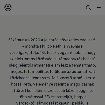
2020. 01. 28.
"Számunkra 2020 a jelentős növekedés éve lesz"
- mondta Philipp Reth, a WeShare
vezérigazgatója. "Biztosak vagyunk abban, hogy
az elektromos közösségi autómegosztás hosszú
ideig jelentős átmeneti elem lesz a fenntartható,
megosztott mobilitás területén az automatizált
közlekedési rendszerek felé vezető úton" - tette
hozzá Reth. Véleménye szerint a megoldásnak
áttörést kell elérnie szélesebb közönséggel és
több várossal. "Ezért reméljük, hogy a
városoktól támogatást kapunk például a