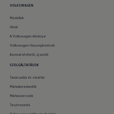
VOLKSWAGEN
Modellek
Hírek
A Volkswagen élménye
Volkswagen Haszonjárművek
Azonnal elvihető, új autók
SZOLGÁLTATÁSOK
Tanácsadás és vásárlás
Márkakereskedők
Márkaszervizek
Tesztvezetés
Online szervizidőpont-foglalás