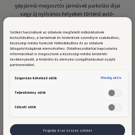
gépjármű-megosztós járművek parkolási díjai
vagy új nyilvános helyeken történő autó-
megosztási területek kijelölése terén, hogy
ösztönözze a potenciális felhasználókat, és az
Sütiket használunk az oldalunk megfelelő működésének
autómegosztást még érdekesebbé és relevánssá
biztosításához, a tartalmak és hirdetések személyre szabásához,
közösségi média funkciók felkínálásához és az oldalunk
tegye"- mondja Reth.
látogatottságának elemzéséhez. Oldalhasználattal kapcsolatos
információkat is megosztunk a közösségi média területén
**A WeShare sikeres Berlini bevezetése
tevékenykedő, a hirdetési és elemzési szolgáltatásokat nyújtó
**A WeShare 2019. júniusában Berlinben indult,
partnereinkkel.
és már 50.000 ügyfél regisztrált a
Mindig aktív
Szigorúan kötelező sütik
szolgáltatásra. Ezen regisztrált ügyfelek
mintegy háromnegyede aktív felhasználó, azaz
Teljesítmény sütik
legalább egyszer használta a WeShare
szolgáltatást. "Az egész ágazathoz képest ez a
Célzott sütik
szám nagyon magas, és azt mutatja, hogy a
WeShare rendkívül fontos az emberek városi
mobilitása szempontjából" - nyilatkozta Philipp
Fogadja el az összes sütiket