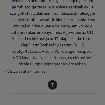
"vehicle on demand" (VOD), azaz "igény szerinti
jármű" szolgáltatás, a WeShare azoknak nyujt
szolgáltatást, akik nem szándékoznak felhagyni
az egyéni mobilitással. Jó kiegészítő ajánlatként
szolgál minden olyan alkalomra, amikor egy
autó praktikus és kényelmes. A jövőben az UMI
fejleszti és biztosítja az IT-alapú és platform-
alapú járművek igény szerinti (VOD)
szolgáltatásait. A cél a Volkswagen-csoport
VOD kínálatának összefogása, és elérhetővé
tétele Európa legnagyobb városaiban.
« Vissza az áttekintéshez