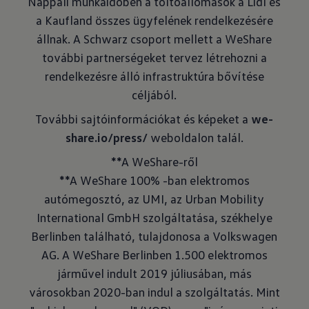
Nappali munkaidőben a töltőállomások a Lidl és
a Kaufland összes ügyfelének rendelkezésére
állnak. A Schwarz csoport mellett a WeShare
további partnerségeket tervez létrehozni a
rendelkezésre álló infrastruktúra bővítése
céljából.
További sajtóinformációkat és képeket a
we-
share.io/press/
weboldalon talál.
**A WeShare-ről
**A WeShare 100% -ban elektromos
autómegosztó, az UMI, az Urban Mobility
International GmbH szolgáltatása, székhelye
Berlinben található, tulajdonosa a Volkswagen
AG. A WeShare Berlinben 1.500 elektromos
járművel indult 2019 júliusában, más
városokban 2020-ban indul a szolgáltatás. Mint