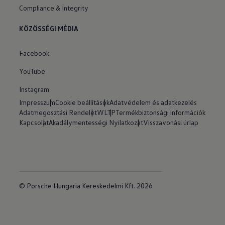
Compliance & Integrity
KÖZÖSSÉGI MÉDIA
Facebook
YouTube
Instagram
Impresszum
Cookie beállítások
Adatvédelem és adatkezelés
Adatmegosztási Rendelet
WLTP
Termékbiztonsági információk
Kapcsolat
Akadálymentességi Nyilatkozat
Visszavonási úrlap
© Porsche Hungaria Kereskedelmi Kft. 2026