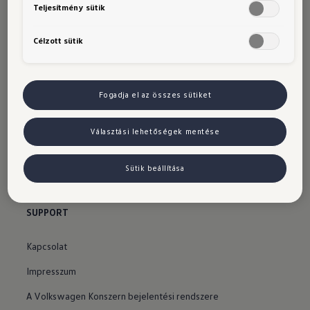
Teljesítmény sütik
Azonnal elvihető, új autók
Célzott sütik
SZOLGÁLTATÁSOK
Tanácsadás és vásárlás
Fogadja el az összes sütiket
Márkakereskedők
Választási lehetőségek mentése
Márkaszervizek
Tesztvezetés
Sütik beállítása
Online szervizidőpont-foglalás
SUPPORT
Kapcsolat
Impresszum
A Volkswagen Konszern bejelentési rendszere