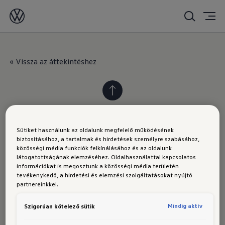
2020. 09. 24.
« Vissza az áttekintéshez
Sütiket használunk az oldalunk megfelelő működésének
biztosításához, a tartalmak és hirdetések személyre szabásához,
VOLKSWAGEN
közösségi média funkciók felkínálásához és az oldalunk
látogatottságának elemzéséhez. Oldalhasználattal kapcsolatos
információkat is megosztunk a közösségi média területén
Modellek
tevékenykedő, a hirdetési és elemzési szolgáltatásokat nyújtó
partnereinkkel.
Hírek
A Volkswagen élménye
Mindig aktív
Szigorúan kötelező sütik
Volkswagen Haszonjárművek