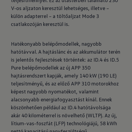
teljesítménnyel. Ez az utastérben található 230
V-os aljzaton keresztül lehetséges, illetve –
külön adapterrel – a töltőaljzat Mode 3
csatlakozóján keresztül is.
Hatékonyabb belépőmodellek, nagyobb
hatótávval. A hajtáslánc és az akkumulátor terén
is jelentős fejlesztések történtek: az ID.4 és ID.5
Pure belépőmodellek az új APP 350
hajtásrendszert kapják, amely 140 kW (190 LE)
teljesítményű, és az előző APP 310 motorokhoz
képest nagyobb nyomatékot, valamint
alacsonyabb energiafogyasztást kínál. Ennek
köszönhetően például az ID.4 hatótávolsága
akár 40 kilométerrel is növelhető (WLTP). Az új,
lítium-vas-foszfát (LFP) technológiájú, 58 kWh
nettó kapacitású nagyfeszültségű