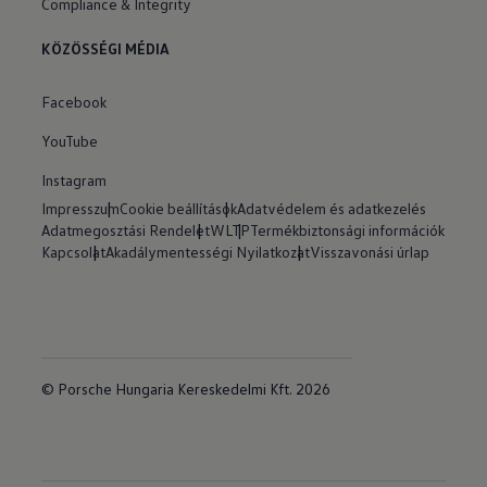
Compliance & Integrity
KÖZÖSSÉGI MÉDIA
Facebook
YouTube
Instagram
Impresszum
Cookie beállítások
Adatvédelem és adatkezelés
Adatmegosztási Rendelet
WLTP
Termékbiztonsági információk
Kapcsolat
Akadálymentességi Nyilatkozat
Visszavonási úrlap
© Porsche Hungaria Kereskedelmi Kft. 2026