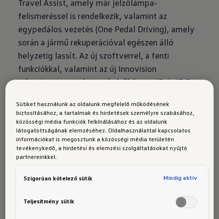
Travel Assist, amely már jelzőlámpa-
felismeréssel is rendelkezik, valamint az
egypedálos vezetés (One Pedal Driving), amely
során a jármű rekuperációval egészen álló
helyzetig lassít. Az új szoftverrel, a fenti
funkciókkal, valamint az új Innovision
infotainment rendszerrel elsőként az ID.4, ID.5
és ID.7 modellek rendelhetők. Emellett az összes
Sütiket használunk az oldalunk megfelelő működésének
új ID. modell esetében elérhető a Vehicle-to-
biztosításához, a tartalmak és hirdetések személyre szabásához,
Load funkció is, amely lehetővé teszi, hogy a
közösségi média funkciók felkínálásához és az oldalunk
látogatottságának elemzéséhez. Oldalhasználattal kapcsolatos
nagyfeszültségű akkumulátorból közvetlenül,
információkat is megosztunk a közösségi média területén
akár 3,6 kW teljesítménnyel külső fogyasztókat
tevékenykedő, a hirdetési és elemzési szolgáltatásokat nyújtó
partnereinkkel.
– például elektromos grilleket vagy e-bike-okat
– lássunk el energiával.
Mindig aktív
Szigorúan kötelező sütik
Teljesítmény sütik
Kai Grünitz, a Volkswagen Igazgatótanácsának
műszaki fejlesztésekért felelős tagja elmondta: