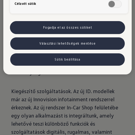
Célzott sütik
„Az új szoftvergeneráció nagyobb teljesítményt
és még magasabb szintű ügyfélélményt biztosít
az ID. modellekben. A Volkswagen új, kis- és
Fogadja el az összes sütiket
kompakt kategóriás elektromos modelljei – ID.
Polo, ID. Polo GTI01, ID. Cross – szintén
Választási lehetőségek mentése
hamarosan megjelennek a piacon ezekkel az
innovációkkal, még nagyobb rugalmasságot
Sütik beállítása
kínálva a mindennapi használat és a szabadidős
tevékenységek során.”
Kiegészítő szolgáltatások. Az új ID. modellek
már az új Innovision infotainment rendszerrel
érkeznek. Az új rendszer In-Car Shop felületébe
egy olyan alkalmazást is integráltunk, amely
lehetővé teszi különböző funkciók és
szolgáltatások digitális, rugalmas, valamint