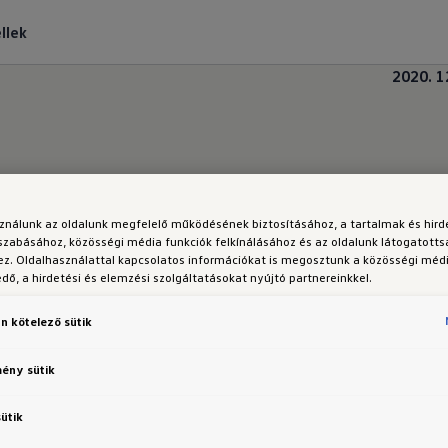
llek
2020. 1
ktromos korszakra való áttérés érdekében egyesíti
sználunk az oldalunk megfelelő működésének biztosításához, a tartalmak és hir
sának részeként beszünteti motorsport tevékenység
szabásához, közösségi média funkciók felkínálásához és az oldalunk látogatott
z. Oldalhasználattal kapcsolatos információkat is megosztunk a közösségi médi
munkatársai beépülnek a Volkswagen AG-ba.
ő, a hirdetési és elemzési szolgáltatásokat nyújtó partnereinkkel.
hoz, hogy a fenntartható e-mobilitás vezető szolg
nk, hogy megszüntetjük a Volkswagen márka saját m
n kötelező sütik
n AG-ba. A motorsport munkatársainak műszaki szaké
mény sütik
arad, és segít nekünk további hatékony utcai modell
Frank Welsch, a Fejlesztési Divízióért felelős Igazg
sütik