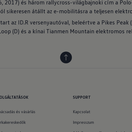
16, 2017) és három rallycross-világbajnoki cím a Pol
l sikeresen átállt az e-mobilitásra a teljesen elektr
art az ID.R versenyautóval, beleértve a Pikes Peak (
Loop (D) és a kínai Tianmen Mountain elektromos rek
OLGÁLTATÁSOK
SUPPORT
nácsadás és vásárlás
Kapcsolat
rkakereskedők
Impresszum