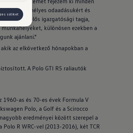
nak. Köszönetemet fejezem ki minden
 valamint személyes odaadásukért és
zes sütiket
ásokért felelős igazgatósági tagja,
a munkahelyeket, különösen ezekben a
gunk ajánlani."
 akik az elkövetkező hónapokban a
ztosított. A Polo GTI R5 raliautók
Az 1960-as és 70-es évek Formula V
lkswagen Polo, a Golf és a Scirocco
egnagyobb eredményei között szerepel a
 a Polo R WRC-vel (2013-2016), két TCR