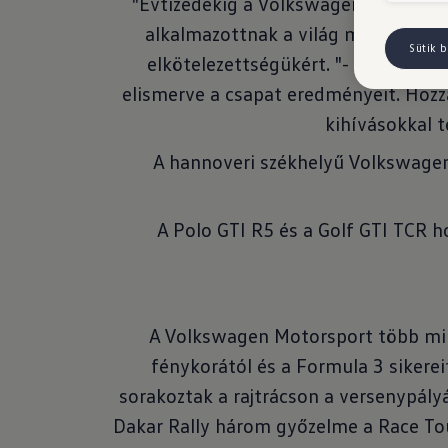
"Évtizedekig a Volkswagen Motorspo
alkalmazottnak a világ minden tájá
Sütik b
elkötelezettségükért. "- kommentál
elismerve a csapat eredményeit. Hoz
kihívásokkal t
A hannoveri székhelyű Volkswagen
A Polo GTI R5 és a Golf GTI TCR h
A Volkswagen Motorsport több mint
fénykorától és a Formula 3 sikerei
sorakoztak a rajtrácson a versenypály
Dakar Rally három győzelme a Race Tou