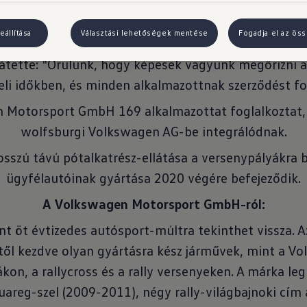
rt GmbH csapata sportsikerek sorát hozta a márká
n elért rengeteg győzelemért, címért és rekordért,
eállítása
Választási lehetőségek mentése
Fogadja el az öss
ta Wilfried von Rath, az Igazgatóság Humán Erőforr
zátette: "Örülünk, hogy képesek vagyunk megőrizni 
eli időkben, és minden alkalmazottnak szerződést fo
 Motorsport GmbH 169 alkalmazottat foglalkoztat,
wolfsburgi Volkswagen AG-be integrálódnak.
osszú távú pótalkatrész-ellátása a versenypályákra bi
ügyfélautóinak gyártása 2020 végére befejeződik.
A Volkswagen Motorsport GmbH-ról:
 öt évtizedes autósport-múltra tekinthet vissza. 
től kezdve olyan gyártásra kész járművek, mint a Vo
ákon, a rallycross és a rally versenyeken. A márka l
areg-szel (2009-2011), négy rally-világbajnoki cím