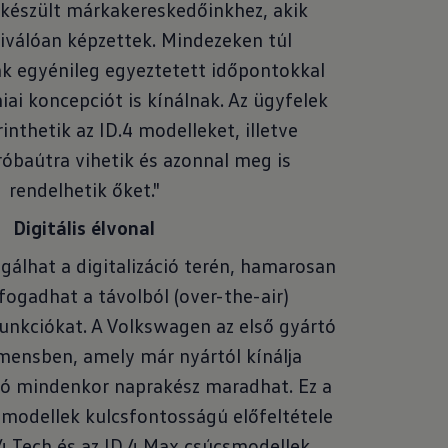
lkészült márkakereskedőinkhez, akik
iválóan képzettek. Mindezeken túl
k egyénileg egyeztetett időpontokkal
iai koncepciót is kínálnak. Az ügyfelek
inthetik az ID.4 modelleket, illetve
róbaútra vihetik és azonnal meg is
rendelhetik őket."
Digitális élvonal
lgálhat a digitalizáció terén, hamarosan
fogadhat a távolból (over-the-air)
 funkciókat. A Volkswagen az első gyártó
ensben, amely már nyártól kínálja
tó mindenkor naprakész maradhat. Ez a
i modellek kulcsfontosságú előfeltétele
.4 Tech és az ID.4 Max csúcsmodellek