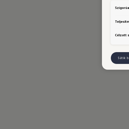
Szigorúa
Teljesít
Célzott 
Sütik b