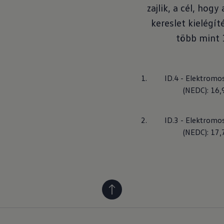
zajlik, a cél, hog
kereslet kielég
több mint 
ID.4 - Elektromo
(NEDC): 16,9
ID.3 - Elektromo
(NEDC): 17,7