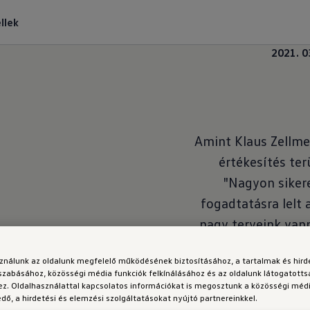
llek
2021. 0
Amint Klaus Zellme
értékesítés ter
"Nagyon sikere
fogadtatásra lelt 
nagy terveink vann
ID.4 modellünket t
sználunk az oldalunk megfelelő működésének biztosításához, a tartalmak és hir
2021-re terve
szabásához, közösségi média funkciók felkínálásához és az oldalunk látogatott
hajtásrendszerű 
z. Oldalhasználattal kapcsolatos információkat is megosztunk a közösségi médi
ő, a hirdetési és elemzési szolgáltatásokat nyújtó partnereinkkel.
felgyorsult elekt