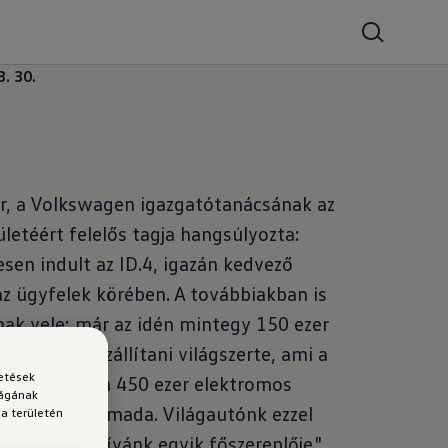
3. 30.
r, a Volkswagen igazgatótanácsának az
ületéért felelős tagja hangsúlyozta:
sen indult az ID.4, igazán kedvező
az ügyfelek körében. A továbbiakban is
ak vele: már az idén mintegy 150 ezer
ervezzük kiszállítani világszerte, ami a
detések
zett összesen 450 ezer elektromos
ságának
gépkocsi harmada. Világautónk ezzel
a területén
romos offenzívánk egyik főszereplője."