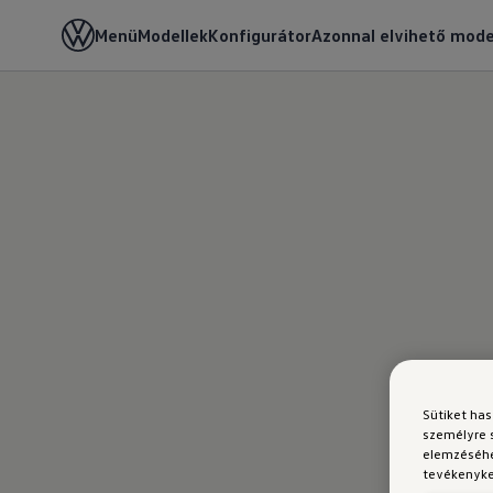
Menü
Modellek
Konfigurátor
Azonnal elvihető mode
Sütiket ha
személyre 
elemzéséhe
tevékenyked