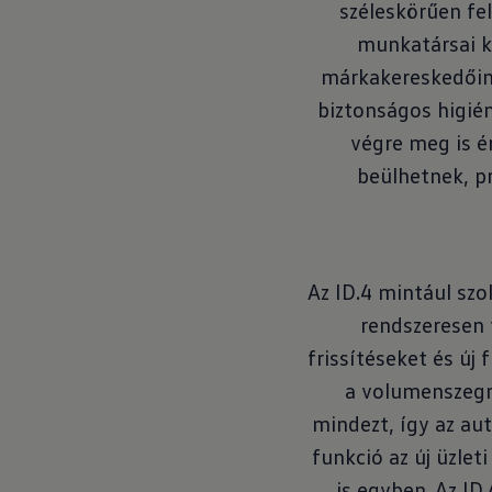
széleskörűen fe
munkatársai k
márkakereskedőin
biztonságos higién
végre meg is ér
beülhetnek, p
Az ID.4 mintául szo
rendszeresen 
frissítéseket és új
a volumenszegm
mindezt, így az au
funkció az új üzlet
is egyben. Az ID