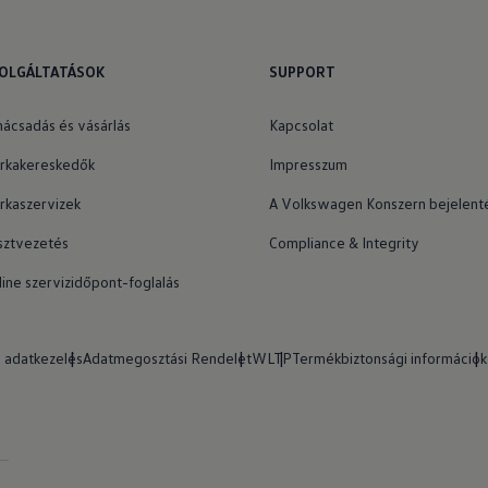
OLGÁLTATÁSOK
SUPPORT
nácsadás és vásárlás
Kapcsolat
rkakereskedők
Impresszum
rkaszervizek
A Volkswagen Konszern bejelenté
sztvezetés
Compliance & Integrity
line szervizidőpont-foglalás
 adatkezelés
Adatmegosztási Rendelet
WLTP
Termékbiztonsági információk