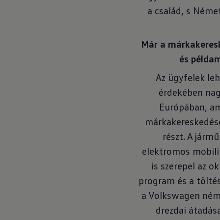
a család, s Néme
Már a márkakereske
és példam
Az ügyfelek le
érdekében nag
Európában, a
márkakereskedése
részt. A járm
elektromos mobili
is szerepel az 
program és a töltés
a Volkswagen néme
drezdai átadása