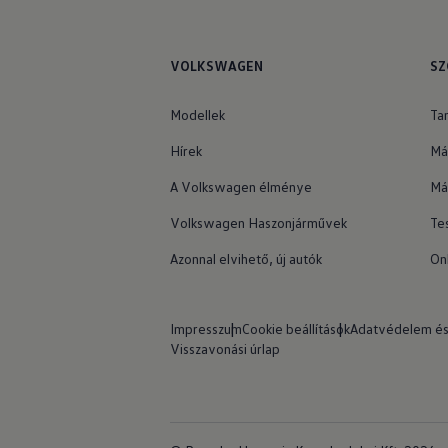
VOLKSWAGEN
SZ
Modellek
Ta
Hírek
Má
A Volkswagen élménye
Má
Volkswagen Haszonjárművek
Te
Azonnal elvihető, új autók
On
Impresszum
Cookie beállítások
Adatvédelem és
Visszavonási úrlap