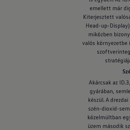
emellett már dig
Kiterjesztett való
Head-up-Display) a
miközben bizony
valós környezetbe il
szoftverinte
stratégiáj
Sz
Akárcsak az ID.3
gyárában, seml
készül. A drezdai
szén-dioxid-seml
közelmúltban egy
üzem második sze