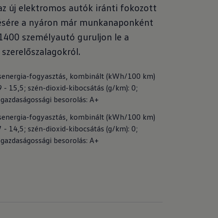
y az új elektromos autók iránti fokozott
ítésére a nyáron már munkanaponként
1400 személyautó guruljon le a
szerelőszalagokról.
senergia-fogyasztás, kombinált (kWh/100 km) 
 - 15,5; szén-dioxid-kibocsátás (g/km): 0; 
gazdaságossági besorolás: A+
senergia-fogyasztás, kombinált (kWh/100 km) 
 - 14,5; szén-dioxid-kibocsátás (g/km): 0; 
gazdaságossági besorolás: A+