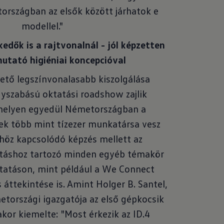
tországban az elsők között járhatok e
modellel."
dők is a rajtvonalnál - jól képzetten
utató higiéniai koncepcióval
hető legszínvonalasabb kiszolgálása
yszabású oktatási roadshow zajlik
melyen egyedül Németországban a
k több mint tízezer munkatársa vesz
űhöz kapcsolódó képzés mellett az
táshoz tartozó minden egyéb témakör
oktatáson, mint például a We Connect
 áttekintése is. Amint Holger B. Santel,
tországi igazgatója az első gépkocsik
kor kiemelte: "Most érkezik az ID.4