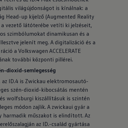
itális világújdonságot is kínálnak: a
ság Head-up kijelző (Augmented Reality
 vezető látóterébe vetíti ki jelzéseit,
os szimbólumokat dinamikusan és a
lesztve jelenít meg. A digitalizáció és a
gráció a Volkswagen ACCELERATE
ának további központi pillérei.
én-dioxid-semlegesség
, az ID.4 is Zwickau elektromosautó-
eges szén-dioxid-kibocsátás mentén
 és wolfsburgi kiszállításuk is szintén
eges módon zajlik. A zwickaui gyár a
 harmadik műszakot is elindított. Az
relőszalagján az ID.-család gyártása