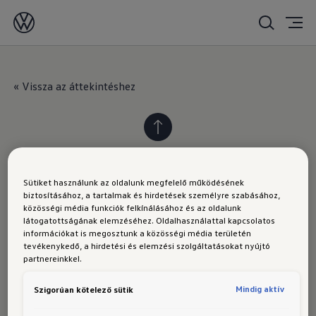
2020. 03. 17.
« Vissza az áttekintéshez
Sütiket használunk az oldalunk megfelelő működésének
biztosításához, a tartalmak és hirdetések személyre szabásához,
VOLKSWAGEN
közösségi média funkciók felkínálásához és az oldalunk
látogatottságának elemzéséhez. Oldalhasználattal kapcsolatos
információkat is megosztunk a közösségi média területén
Modellek
tevékenykedő, a hirdetési és elemzési szolgáltatásokat nyújtó
partnereinkkel.
Hírek
A Volkswagen élménye
Mindig aktív
Szigorúan kötelező sütik
Volkswagen Haszonjárművek