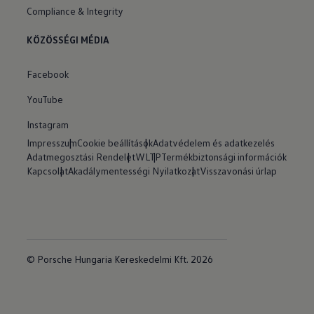
Compliance & Integrity
KÖZÖSSÉGI MÉDIA
Facebook
YouTube
Instagram
Impresszum
Cookie beállítások
Adatvédelem és adatkezelés
Adatmegosztási Rendelet
WLTP
Termékbiztonsági információk
Kapcsolat
Akadálymentességi Nyilatkozat
Visszavonási úrlap
© Porsche Hungaria Kereskedelmi Kft. 2026