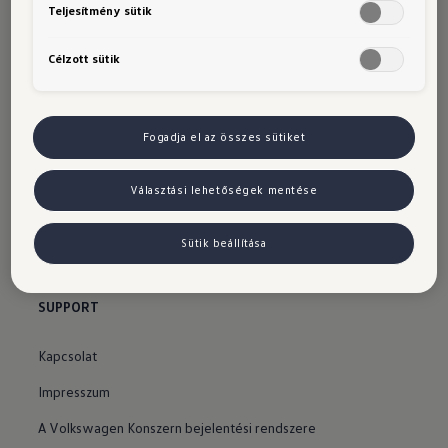
Teljesítmény sütik
Azonnal elvihető, új autók
Célzott sütik
SZOLGÁLTATÁSOK
Tanácsadás és vásárlás
Fogadja el az összes sütiket
Márkakereskedők
Választási lehetőségek mentése
Márkaszervizek
Tesztvezetés
Sütik beállítása
Online szervizidőpont-foglalás
SUPPORT
Kapcsolat
Impresszum
A Volkswagen Konszern bejelentési rendszere