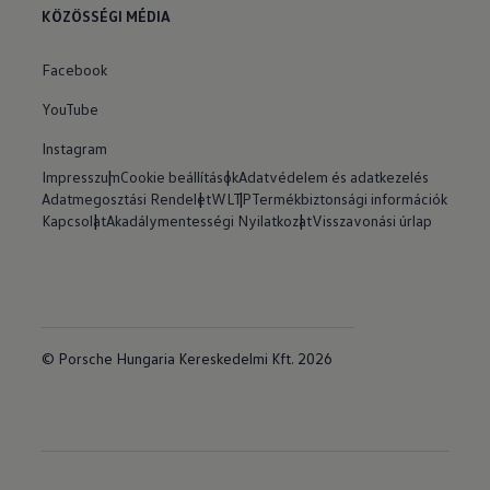
KÖZÖSSÉGI MÉDIA
Facebook
YouTube
Instagram
Impresszum
Cookie beállítások
Adatvédelem és adatkezelés
Adatmegosztási Rendelet
WLTP
Termékbiztonsági információk
Kapcsolat
Akadálymentességi Nyilatkozat
Visszavonási úrlap
© Porsche Hungaria Kereskedelmi Kft. 2026