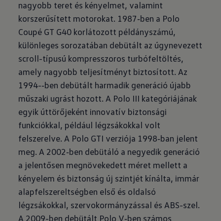
nagyobb teret és kényelmet, valamint
korszerűsített motorokat. 1987‑ben a Polo
Coupé GT G40 korlátozott példányszámú,
különleges sorozatában debütált az úgynevezett
scroll-típusú kompresszoros turbófeltöltés,
amely nagyobb teljesítményt biztosított. Az
1994-‑ben debütált harmadik generáció újabb
műszaki ugrást hozott. A Polo III kategóriájának
egyik úttörőjeként innovatív biztonsági
funkciókkal, például légzsákokkal volt
felszerelve. A Polo GTI verziója 1998‑ban jelent
meg. A 2002‑ben debütáló a negyedik generáció
a jelentősen megnövekedett méret mellett a
kényelem és biztonság új szintjét kínálta, immár
alapfelszereltségben első és oldalsó
légzsákokkal, szervokormányzással és ABS-szel.
A 2009-ben debütált Polo V‑ben számos