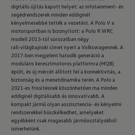
digitális újítás kapott helyet: az infotainment- és
segédrendszerek minden eddiginél
kényelmesebbé tették a vezetést. A Polo V a
motorsportban is bizonyított: a Polo R WRC
modell 2013‑tól sorozatban négy
rali‑világbajnoki címet nyert a Volkswagennek. A
2017‑ben megjelent hatodik generáció a
moduláris keresztmotoros platformra (MQB)
épült, és új mércét állított fel a konnektivitás, a
biztonság és a menetdinamika terén. A Polo a
2021‑es frissítésnek köszönhetően ma minden
eddiginél digitálisabb és innovatívabb. A
kompakt jármű olyan asszisztencia- és kényelmi
rendszerekkel büszkélkedhet, amelyeket
egyébként csak magasabb járműosztályokból
ismerhetünk.