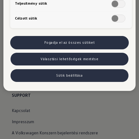
Teljesítmény sütik
Azonnal elvihető, új autók
Célzott sütik
SZOLGÁLTATÁSOK
Tanácsadás és vásárlás
Fogadja el az összes sütiket
Márkakereskedők
Választási lehetőségek mentése
Márkaszervizek
Tesztvezetés
Sütik beállítása
Online szervizidőpont-foglalás
SUPPORT
Kapcsolat
Impresszum
A Volkswagen Konszern bejelentési rendszere