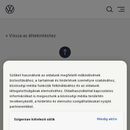
2020. 12. 28.
« Vissza az áttekintéshez
Sütiket használunk az oldalunk megfelelő működésének
biztosításához, a tartalmak és hirdetések személyre szabásához,
VOLKSWAGEN
közösségi média funkciók felkínálásához és az oldalunk
látogatottságának elemzéséhez. Oldalhasználattal kapcsolatos
információkat is megosztunk a közösségi média területén
Modellek
tevékenykedő, a hirdetési és elemzési szolgáltatásokat nyújtó
partnereinkkel.
Hírek
A Volkswagen élménye
Mindig aktív
Szigorúan kötelező sütik
Volkswagen Haszonjárművek