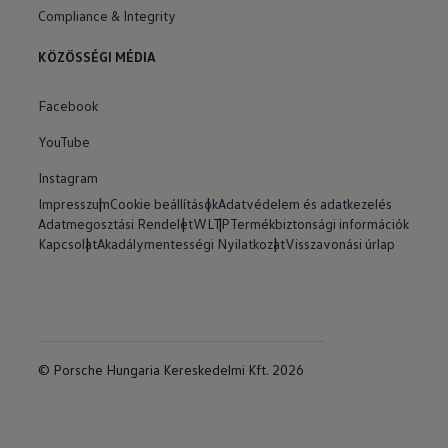
Compliance & Integrity
KÖZÖSSÉGI MÉDIA
Facebook
YouTube
Instagram
Impresszum
Cookie beállítások
Adatvédelem és adatkezelés
Adatmegosztási Rendelet
WLTP
Termékbiztonsági információk
Kapcsolat
Akadálymentességi Nyilatkozat
Visszavonási úrlap
© Porsche Hungaria Kereskedelmi Kft. 2026