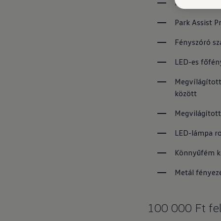
Park Assist P
Fényszóró sza
LED-es főfénysz
Megvílágított
között
Megvilágított
LED-lámpa ro
Könnyűfém ke
Metál fényez
100 000 Ft fel