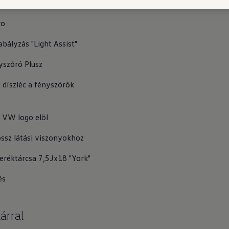
Riasztóberendezés belső térvédelemmel 
ro 
bályzás "Light Assist"
óró Plusz             
 díszléc a fényszórók 
 VW logo elöl
ssz látási viszonyokhoz
réktárcsa 7,5Jx18 "York"
és
árral