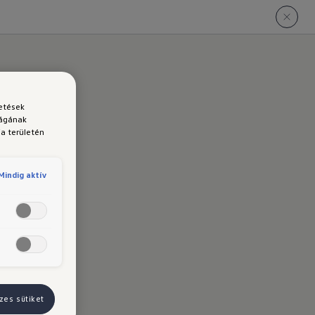
detések
ságának
a területén
Mindig aktív
zes sütiket