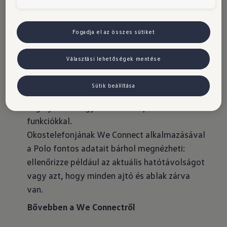
lehetővé teszi további funkciók utólagos
hozzáadását.
Fogadja el az összes sütiket
A We Connect nemcsak kellemesebbé, hanem
kényelmesebbé is teszi mindennapjait.
Választási lehetőségek mentése
Hozzáférést biztosít Önnek számos
gépjárművel kapcsolatos fontos
Sütik beállítása
információhoz és kényelmet nyújt a műszaki
segélyhívás vagy a szervizidőpont-tervezés
funkciókkal.
Okostelefonjának We Connect alkalmazásával
a Polo fontos adatait bárhol megnézheti:
ellenőrizze például az aktuális hatótávolságot
vagy azt, hogy minden ajtó és ablak zárva
van.
Bővebben a We Connectről