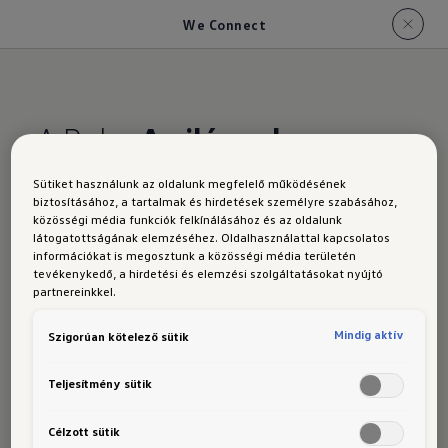
We Connect
A Polo.
A világgal
összekötve.
Sütiket használunk az oldalunk megfelelő működésének
biztosításához, a tartalmak és hirdetések személyre szabásához,
közösségi média funkciók felkínálásához és az oldalunk
We Connect
látogatottságának elemzéséhez. Oldalhasználattal kapcsolatos
információkat is megosztunk a közösségi média területén
Kérésére már a kezdetektől teljesen hálózatba
tevékenykedő, a hirdetési és elemzési szolgáltatásokat nyújtó
partnereinkkel.
kapcsolva számos We Connect1) szolgáltatás
áll az Ön rendelkezésére. A Volkswagen ID
Mindig aktív
Szigorúan kötelező sütik
egyszeri aktiválása, és bejelentkezése után
játszik a könnyedséggel, ráadásul ingyen
Teljesítmény sütik
használhatja az innovatív online
Célzott sütik
szolgáltatásokat. Igény esetén az Upgrades2)