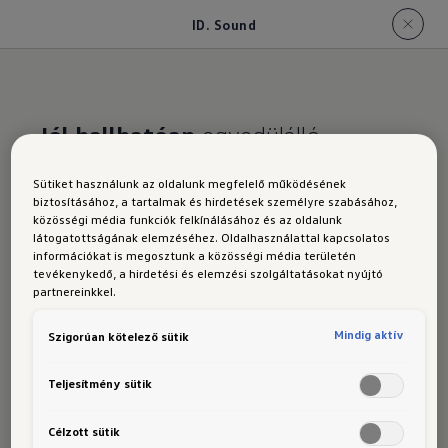
ID. Sound
Jól hallhatóan
egyedülálló
Az ID.7 Tourer
ID. Sound
Sütiket használunk az oldalunk megfelelő működésének
biztosításához, a tartalmak és hirdetések személyre szabásához,
hangja
közösségi média funkciók felkínálásához és az oldalunk
látogatottságának elemzéséhez. Oldalhasználattal kapcsolatos
információkat is megosztunk a közösségi média területén
tevékenykedő, a hirdetési és elemzési szolgáltatásokat nyújtó
partnereinkkel.
Egyedülállónak hangzik, mert az is: ez a
Mindig aktív
Szigorúan kötelező sütik
Volkswagen ID. modelljeinek hangja, az ID.
Sound, ami alacsonyabb sebességnél,
30 km/h
Teljesítmény sütik
sebességig
hallható a
közlekedési biztonság
Célzott sütik
növelése érdekében. A
mesterségesen