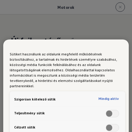
Motorok
Új fejlesztésű
erő
Sütiket használunk az oldalunk megfelelő működésének
Az új
biztosításához, a tartalmak és hirdetések személyre szabásához,
közösségi média funkciók felkínálásához és az oldalunk
látogatottságának elemzéséhez. Oldalhasználattal kapcsolatos
információkat is megosztunk a közösségi média területén
tevékenykedő, a hirdetési és elemzési szolgáltatásokat nyújtó
Golf:
partnereinkkel.
Mindig aktív
Szigorúan kötelező sütik
motorvál
Teljesítmény sütik
Célzott sütik