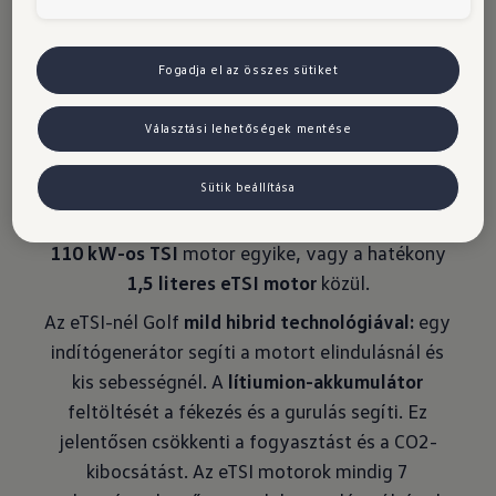
aszték
Fogadja el az összes sütiket
Választási lehetőségek mentése
Sütik beállítása
Válasszon a takarékos,
2,0 literes, 110 kW-os
turbódízel,
a két
1,5 literes, 85 kW-os vagy
110 kW-os TSI
motor egyike, vagy a hatékony
1,5 literes eTSI motor
közül.
Az eTSI-nél Golf
mild hibrid technológiával:
egy
indítógenerátor segíti a motort elindulásnál és
kis sebességnél. A
lítiumion-akkumulátor
feltöltését a fékezés és a gurulás segíti. Ez
jelentősen csökkenti a fogyasztást és a CO2-
kibocsátást. Az eTSI motorok mindig 7