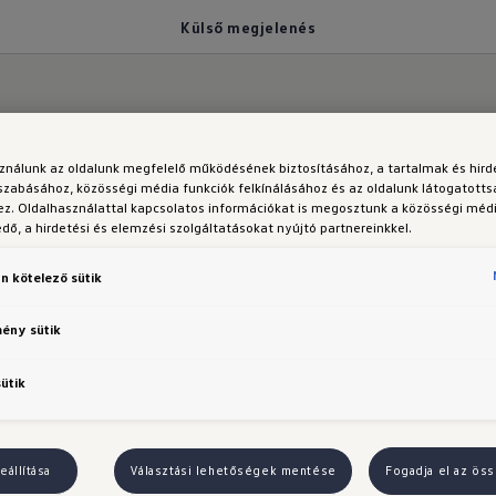
Külső megjelenés
j megjelenéssel
sználunk az oldalunk megfelelő működésének biztosításához, a tartalmak és hir
szabásához, közösségi média funkciók felkínálásához és az oldalunk látogatott
z. Oldalhasználattal kapcsolatos információkat is megosztunk a közösségi médi
ő, a hirdetési és elemzési szolgáltatásokat nyújtó partnereinkkel.
j Golf
küls
n kötelező sütik
mény sütik
jelenése
sütik
eállítása
Választási lehetőségek mentése
Fogadja el az öss