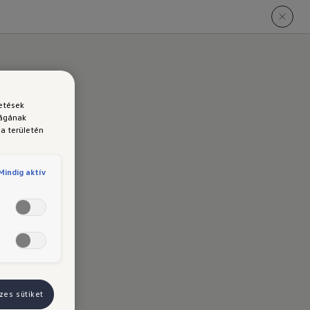
detések
ságának
a területén
ő
Mindig aktív
zes sütiket