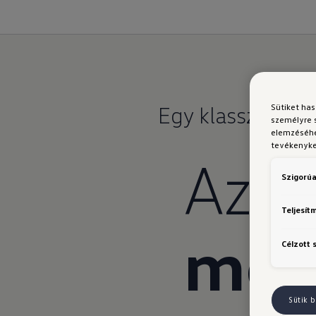
Egy klasszikus
ú
Sütiket ha
személyre 
elemzéséhe
tevékenyked
Az ú
Szigorúa
Teljesít
meg
Célzott 
Sütik b