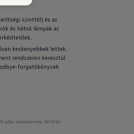
zerltségi szinttől) és az
órók és hátsó lámpák az
örködtetőek.
ősen keskenyebbek lettek.
ment rendszeren keresztül
Goodbye-forgatókönyvek
00 g/km.
Szimbólum kép. 08/2026..