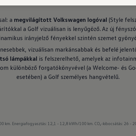
al: a
megvilágított Volkswagen logóval
(Style fels
rítókkal a Golf vizuálisan is lenyűgöző. Az új fénysz
dinamikus irányjelző fényekkel szintén szemet gyöny
nesebbek, vizuálisan markánsabbak és befelé jelent
tsó lámpákkal
is felszerelhető, amelyek az infotain
árom különböző forgatókönyvével (a Welcome- és 
esetében) a Golf személyes hangvételű.
00 km.
Energiafogyasztás: 12,1 - 12,8 kWh/100 km.
CO₂-kibocsátás: 26 - 2