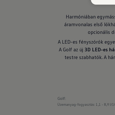
Harmóniában egymáss
áramvonalas első lökhá
opcionális 
A LED-es fényszórók egye
A Golf az új
3D LED-es há
testre szabhatók. A h
Golf
:
Üzemanyag-fogyasztás: 1,1 - 8,9 l/1