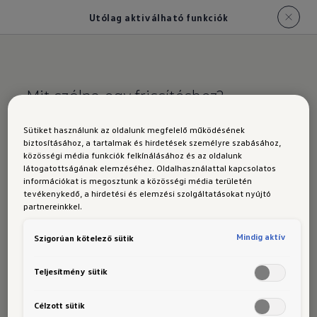
Utólag aktiválható funkciók
Mit szólna egy frissítéshez?
Sütiket használunk az oldalunk megfelelő működésének
Utólag
biztosításához, a tartalmak és hirdetések személyre szabásához,
közösségi média funkciók felkínálásához és az oldalunk
aktiválható
látogatottságának elemzéséhez. Oldalhasználattal kapcsolatos
információkat is megosztunk a közösségi média területén
tevékenykedő, a hirdetési és elemzési szolgáltatásokat nyújtó
funkciók az új T-
partnereinkkel.
Mindig aktív
Szigorúan kötelező sütik
Roc modellben
Teljesítmény sütik
Célzott sütik