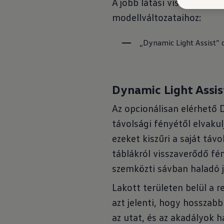
A jobb látási viszonyok é
modellváltozataihoz:
„Dynamic Light Assist” 
Dynamic Light Assis
Az opcionálisan elérhető 
távolsági fényétől elvakul
ezeket kiszűri a saját táv
táblákról visszaverődő fé
szemközti sávban haladó já
Lakott területen belül a 
azt jelenti, hogy hosszabb
az utat, és az akadályok 