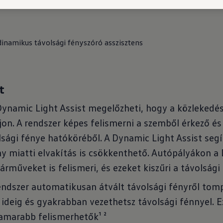
rdekében a következő asszisztensrendszerek állnak re
dinamikus távolsági fényszóró asszisztens
t
Dynamic Light Assist megelőzheti, hogy a közlekedés
jon. A rendszer képes felismerni a szemből érkező és
olsági fénye hatóköréből. A Dynamic Light Assist seg
ny miatti elvakítás is csökkenthető. Autópályákon a 
rműveket is felismeri, és ezeket kiszűri a távolsági
rendszer automatikusan átvált távolsági fényről tom
 ideig és gyakrabban vezethetsz távolsági fénnyel. E
hamarabb felismerhetők¹ ²