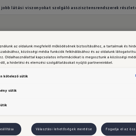
 jobb látási viszonyokat szolgáló asszisztensrendszerek részlet
sználunk az oldalunk megfelelő működésének biztosításához, a tartalmak és hir
kat szolgáló asszisztensrendszerek részletei
szabásához, közösségi média funkciók felkínálásához és az oldalunk látogatott
z. Oldalhasználattal kapcsolatos információkat is megosztunk a közösségi médi
ő, a hirdetési és elemzési szolgáltatásokat nyújtó partnereinkkel.
Roc jobb látási viszo
n kötelező sütik
 asszisztensrendsze
mény sütik
ése
sütik
eállítása
Választási lehetőségek mentése
Fogadja el az öss