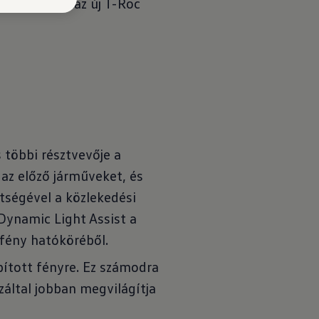
ndelkezésre az új T-Roc
 többi résztvevője a
 az előző járműveket, és
ítségével a közlekedési
Dynamic Light Assist a
 fény hatóköréből.
pított fényre. Ez számodra
záltal jobban megvilágítja