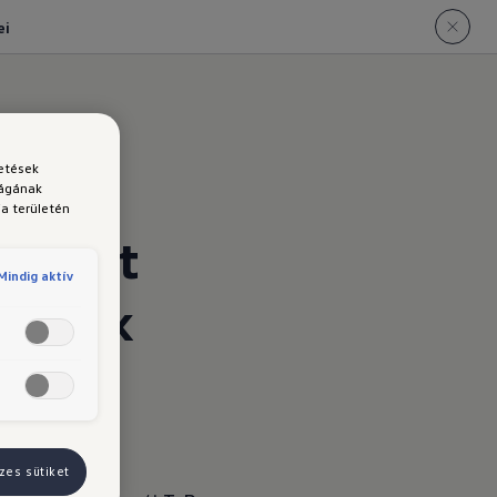
ei
detések
.
ságának
a területén
nyokat
Mindig aktív
reinek
zes sütiket