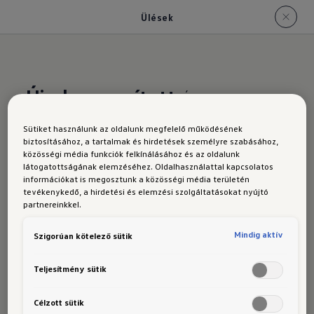
Ülések
Újrahasznosított
és
kényelmes
Sütiket használunk az oldalunk megfelelő működésének
biztosításához, a tartalmak és hirdetések személyre szabásához,
Az új T-
közösségi média funkciók felkínálásához és az oldalunk
látogatottságának elemzéséhez. Oldalhasználattal kapcsolatos
információkat is megosztunk a közösségi média területén
tevékenykedő, a hirdetési és elemzési szolgáltatásokat nyújtó
partnereinkkel.
Cross
Mindig aktív
Szigorúan kötelező sütik
Teljesítmény sütik
Célzott sütik