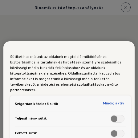
Dinamikus távfény-szabályozás
Az új T-
Sütiket használunk az oldalunk megfelelő működésének
biztosításához, a tartalmak és hirdetések személyre szabásához,
közösségi média funkciók felkínálásához és az oldalunk
Cross
látogatottságának elemzéséhez. Oldalhasználattal kapcsolatos
információkat is megosztunk a közösségi média területén
tevékenykedő, a hirdetési és elemzési szolgáltatásokat nyújtó
partnereinkkel.
dinamiku
Mindig aktív
Szigorúan kötelező sütik
Teljesítmény sütik
Célzott sütik