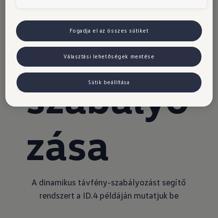
s
távfény-
Fogadja el az összes sütiket
Választási lehetőségek mentése
szabályo
Sütik beállítása
zása
A dinamikus távfény-szabályozást segítő
rendszert a ID.4 példáján mutatjuk be