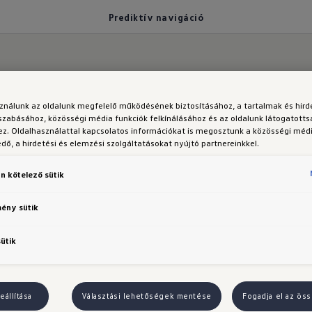
Prediktív navigáció
sználunk az oldalunk megfelelő működésének biztosításához, a tartalmak és hir
szabásához, közösségi média funkciók felkínálásához és az oldalunk látogatott
z. Oldalhasználattal kapcsolatos információkat is megosztunk a közösségi médi
ő, a hirdetési és elemzési szolgáltatásokat nyújtó partnereinkkel.
navigáció
n kötelező sütik
mény sütik
sütik
és a rádióhoz: az öntanuló navigációs rendszer felis
élokat és a kedvelt útvonalakat. A rendszer a célál
 az útvonalakat, tájékoztat a forgalmi zavarokról és 
eállítása
Választási lehetőségek mentése
Fogadja el az öss