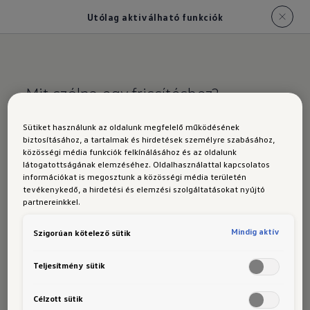
Utólag aktiválható funkciók
Mit szólna egy frissítéshez?
Utólag aktiválható
Sütiket használunk az oldalunk megfelelő működésének
biztosításához, a tartalmak és hirdetések személyre szabásához,
funkciók
közösségi média funkciók felkínálásához és az oldalunk
látogatottságának elemzéséhez. Oldalhasználattal kapcsolatos
információkat is megosztunk a közösségi média területén
tevékenykedő, a hirdetési és elemzési szolgáltatásokat nyújtó
partnereinkkel.
Bővítse Volkswagenje felszereltségét a jármű
Mindig aktív
Szigorúan kötelező sütik
megvásárlása után is. Számos hasznos funkciót
Teljesítmény sütik
rugalmasan, utólag is aktiválhat
frissítések
1
formájában.
Célzott sütik