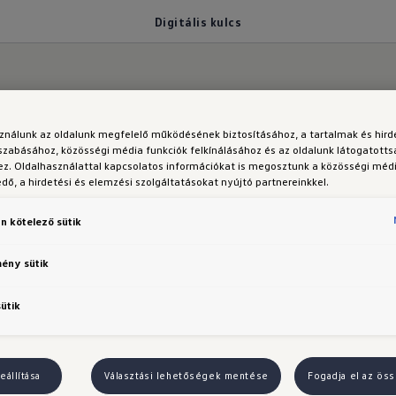
Digitális kulcs
sználunk az oldalunk megfelelő működésének biztosításához, a tartalmak és hir
ulccsá válik.
szabásához, közösségi média funkciók felkínálásához és az oldalunk látogatott
z. Oldalhasználattal kapcsolatos információkat is megosztunk a közösségi médi
ő, a hirdetési és elemzési szolgáltatásokat nyújtó partnereinkkel.
Digitális kulcs
n kötelező sütik
mény sütik
sütik
digitális kulcs előkészítéssel⁠
Volkswagenjét a jövő
*
mazásán keresztül nyithatja, illetve zárhatja, valamin
eállítása
Választási lehetőségek mentése
Fogadja el az öss