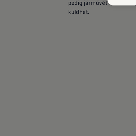
pedig járművét barátaival,
küldhet.