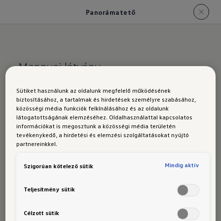
Panorámatető
Mennyei látvány.
Panorámatető
Sütiket használunk az oldalunk megfelelő működésének
biztosításához, a tartalmak és hirdetések személyre szabásához,
közösségi média funkciók felkínálásához és az oldalunk
látogatottságának elemzéséhez. Oldalhasználattal kapcsolatos
információkat is megosztunk a közösségi média területén
tevékenykedő, a hirdetési és elemzési szolgáltatásokat nyújtó
A
panorámatető
szinte a teljes tetőfelületet
partnereinkkel.
lefedi, és a hátul utazóknak is szabad kilátást
Mindig aktív
Szigorúan kötelező sütik
nyújt az égre. A színezett üveg napsütésben is
kellemes hőmérsékletet biztosít a belső térben.
Teljesítmény sütik
A gyors árnyékolásról egy elektromos
működtetésű napvédő roló gondoskodik.
Célzott sütik