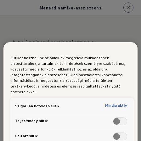
Menetdinamika-asszisztens
A teljesítményasszisztens.
A Golf GTI EDITION
Sütiket használunk az oldalunk megfelelő működésének
biztosításához, a tartalmak és hirdetések személyre szabásához,
50: menetdinamika-
közösségi média funkciók felkínálásához és az oldalunk
látogatottságának elemzéséhez. Oldalhasználattal kapcsolatos
asszisztens
információkat is megosztunk a közösségi média területén
tevékenykedő, a hirdetési és elemzési szolgáltatásokat nyújtó
partnereinkkel.
Mindig aktív
Szigorúan kötelező sütik
A menetdinamika-asszisztens koordinálja és
Teljesítmény sütik
optimalizálja mind az első tengely
differenciálzárját, a menetdinamikailag hatékony
Célzott sütik
fékbeavatkozásokat (XDS elektronikus