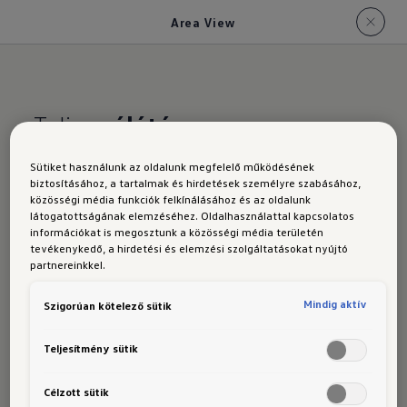
Area View
Teljes
rálátás
Sütiket használunk az oldalunk megfelelő működésének
Az új Golf
biztosításához, a tartalmak és hirdetések személyre szabásához,
közösségi média funkciók felkínálásához és az oldalunk
látogatottságának elemzéséhez. Oldalhasználattal kapcsolatos
információkat is megosztunk a közösségi média területén
tevékenykedő, a hirdetési és elemzési szolgáltatásokat nyújtó
Variant:
partnereinkkel.
Mindig aktív
Szigorúan kötelező sütik
"Area
Teljesítmény sütik
Célzott sütik