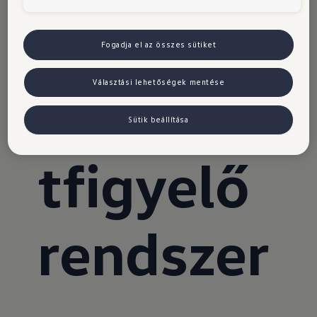
View"
Fogadja el az összes sütiket
Választási lehetőségek mentése
környeze
Sütik beállítása
tfigyelő
rendszer